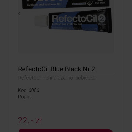
RefectoCil Blue Black Nr 2
Refectocil henna czarno-niebieska
Kod: 6006
Poj: ml
22, - zł