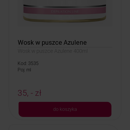
Wosk w puszce Azulene
Wosk w puszce Azulene 400ml
Kod: 3535
Poj: ml
35, - zł
do koszyka