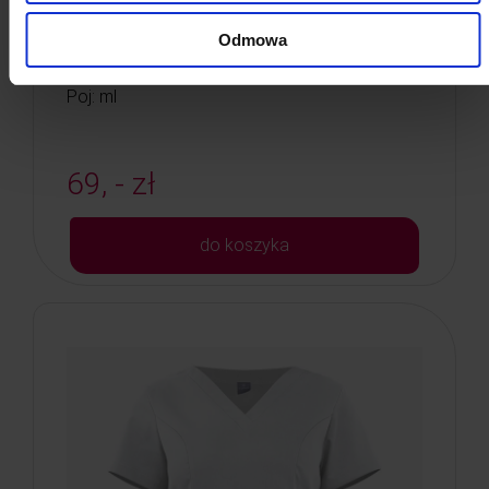
różowy 800g
Odmowa
Kod: 3679
Poj: ml
69, - zł
do koszyka