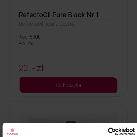
RefectoCil Pure Black Nr 1
Refectocil henna czarna
Kod: 6000
Poj: ml
22, - zł
do koszyka