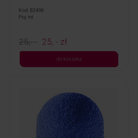
Kod: 82498
Poj: ml
25, -
25, - zł
do koszyka