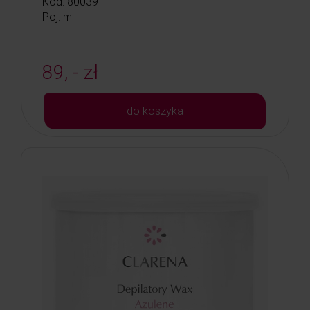
Kod: 80039
Poj: ml
89, - zł
do koszyka