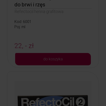
do brwi i rzęs
Refectocil henna grafitowa
Kod: 6001
Poj: ml
22, - zł
do koszyka