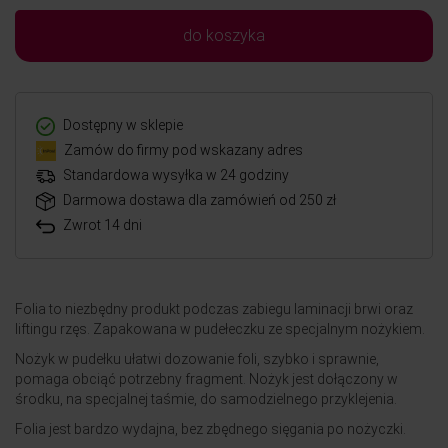
do koszyka
Dostępny w sklepie
Zamów do firmy pod wskazany adres
Standardowa wysyłka w 24 godziny
Darmowa dostawa dla zamówień od 250 zł
Zwrot 14 dni
Folia to niezbędny produkt podczas zabiegu laminacji brwi oraz
liftingu rzęs. Zapakowana w pudełeczku ze specjalnym nożykiem.
Nożyk w pudełku ułatwi dozowanie foli, szybko i sprawnie,
pomaga obciąć potrzebny fragment. Nożyk jest dołączony w
środku, na specjalnej taśmie, do samodzielnego przyklejenia.
Folia jest bardzo wydajna, bez zbędnego sięgania po nożyczki.