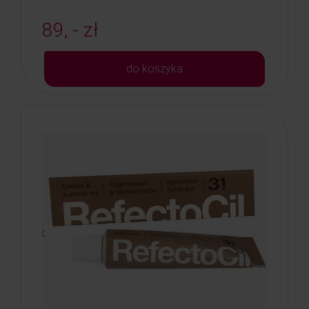
89, - zł
do koszyka