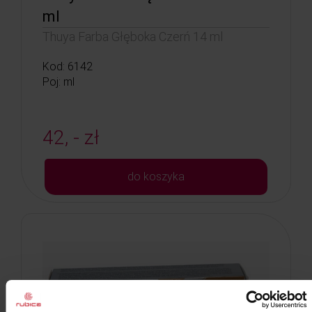
ml
Thuya Farba Głęboka Czerń 14 ml
Kod: 6142
Poj: ml
42, - zł
do koszyka