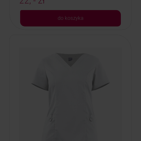
22, - zł
do koszyka