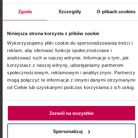
Zgoda
Szczegóły
O plikach cookies
Niniejsza strona korzysta z plików cookie
Wykorzystujemy pliki cookie do spersonalizowania treści i
Thuya Farba Jasny Brąz 14 ml
reklam, aby oferować funkcje społecznościowe i
analizować ruch w naszej witrynie. Informacje o tym, jak
Thuya Farba Jasny Brąz 14 ml
korzystasz z naszej witryny, udostępniamy partnerom
społecznościowym, reklamowym i analitycznym. Partnerzy
Kod: 6143
Poj: ml
mogą połączyć te informacje z innymi danymi otrzymanymi
od Ciebie lub uzyskanymi podczas korzystania z ich usług.
42, - zł
Zezwól na wszystkie
do koszyka
Spersonalizuj