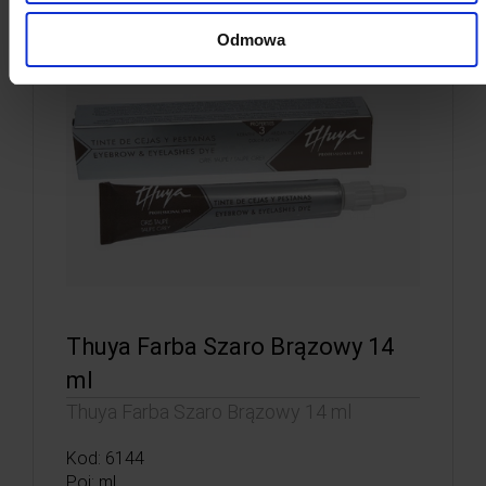
Odmowa
Thuya Farba Szaro Brązowy 14
ml
Thuya Farba Szaro Brązowy 14 ml
Kod: 6144
Poj: ml