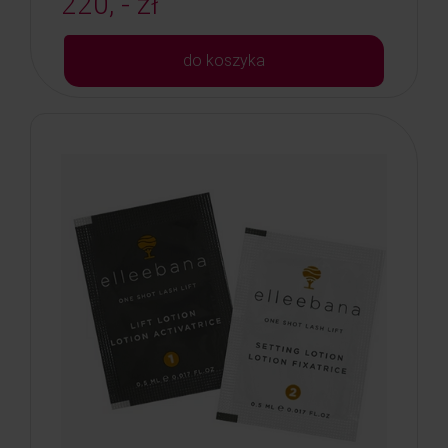
220, - zł
do koszyka