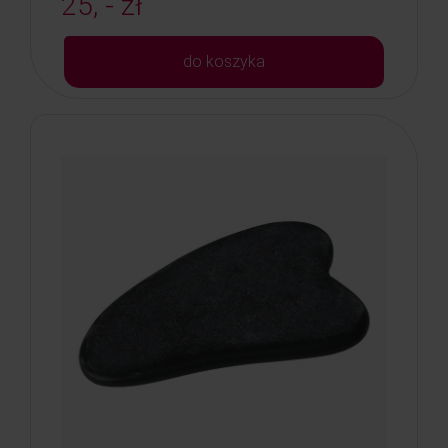
25, - zł
do koszyka