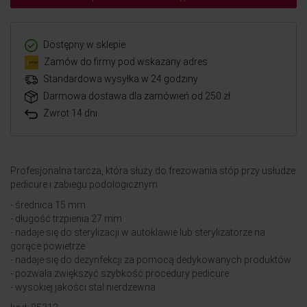
Dostępny w sklepie
Zamów do firmy pod wskazany adres
Standardowa wysyłka w 24 godziny
Darmowa dostawa dla zamówień od 250 zł
Zwrot 14 dni
Profesjonalna tarcza, która służy do frezowania stóp przy usłudze
pedicure i zabiegu podologicznym
- średnica 15 mm
- długość trzpienia 27 mm
- nadaje się do sterylizacji w autoklawie lub sterylizatorze na
gorące powietrze
- nadaje się do dezynfekcji za pomocą dedykowanych produktów
- pozwala zwiększyć szybkość procedury pedicure
- wysokiej jakości stal nierdzewna