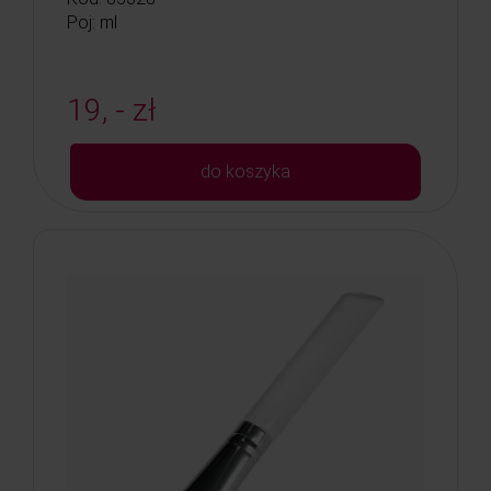
Poj: ml
19, - zł
do koszyka