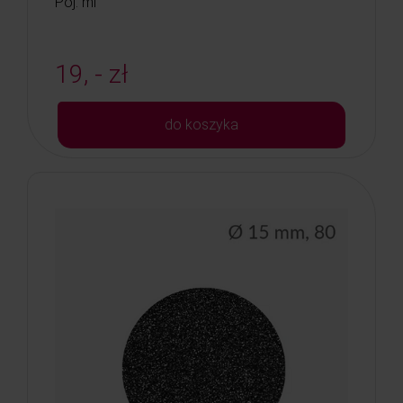
Poj: ml
19, - zł
do koszyka