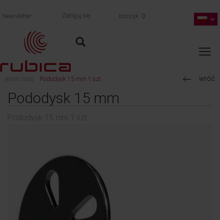
Newsletter
Zaloguj się
Koszyk
0
wróć
jesteś tutaj:
Pododysk 15 mm 1 szt.
Pododysk 15 mm
Pododysk 15 mm 1 szt.