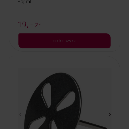
Poj: ml
19, - zł
do koszyka