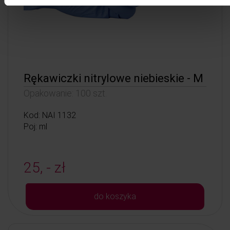
Rękawiczki nitrylowe niebieskie - M
Opakowanie: 100 szt.
Kod: NAI 1132
Poj: ml
25, - zł
do koszyka