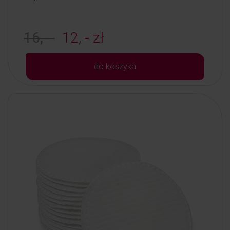
16, -
12, - zł
do koszyka