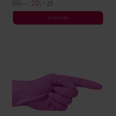
20, -
20, - zł
do koszyka