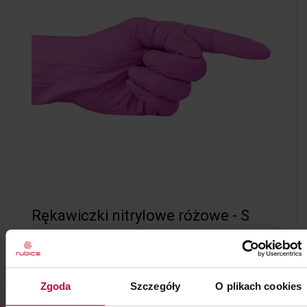
Rękawiczki nitrylowe różowe - S
Opakowanie: 100 szt.
Kod: 85291
Poj: ml
Zgoda
Szczegóły
O plikach cookies