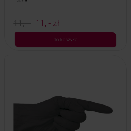
11, -
11, - zł
do koszyka