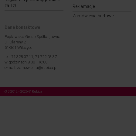
za 1zł
Reklamacje
Zamówienia hurtowe
Dane kontaktowe
Poplawska Group Spółka jawna
ul. Clareny 2
51-361 Wilczyce
tel.: 71 328 07 11, 71 722 03 37
w godzinach 8:00 - 16:00
e-mail: zamowienia@rubica.pl
v3.3 2012 - 2026 © Rubica
Nasza strona korzysta z plików cookies (tzw. „ciasteczek”). Więcej na temat tych
plików, a także na temat przetwarzania przez nas Twoich danych osobowych,
znajdziesz w naszej
Polityce prywatności
.