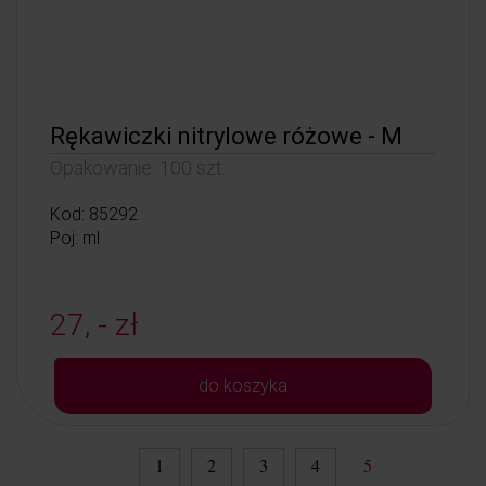
Rękawiczki nitrylowe różowe - M
Opakowanie: 100 szt.
Kod: 85292
Poj: ml
27, - zł
do koszyka
1
2
3
4
5