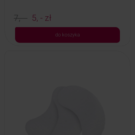
7, -
5, - zł
do koszyka