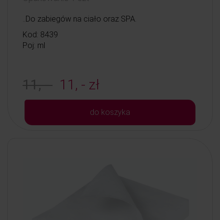
..Do zabiegów na ciało oraz SPA.
Kod: 8439
Poj: ml
11, -
11, - zł
do koszyka