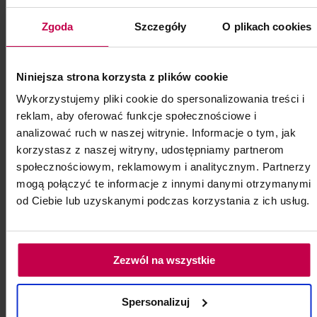
Do zabiegów manualnego oczyszczania i
Zgoda
Szczegóły
O plikach cookies
pedicure.
Kod: 8134
Poj: ml
Niniejsza strona korzysta z plików cookie
Wykorzystujemy pliki cookie do spersonalizowania treści i
reklam, aby oferować funkcje społecznościowe i
9, -
7, - zł
analizować ruch w naszej witrynie. Informacje o tym, jak
korzystasz z naszej witryny, udostępniamy partnerom
społecznościowym, reklamowym i analitycznym. Partnerzy
do koszyka
mogą połączyć te informacje z innymi danymi otrzymanymi
od Ciebie lub uzyskanymi podczas korzystania z ich usług.
Zezwól na wszystkie
Spersonalizuj