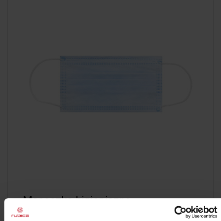
Maseczka higieniczna
Opakowanie 50 szt.