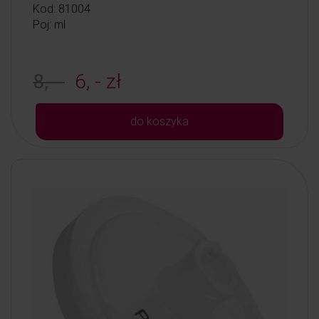
Kod: 81004
Poj: ml
8, -
6, - zł
do koszyka