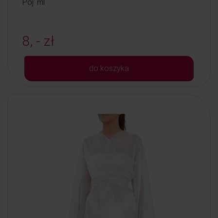
Poj: ml
8, - zł
do koszyka