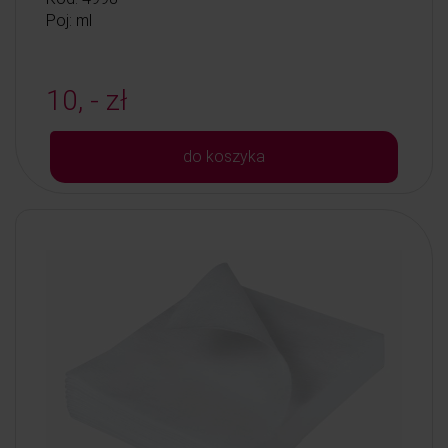
Poj: ml
10, - zł
do koszyka