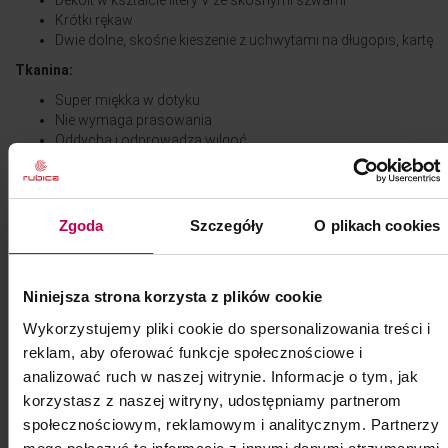
Dekolt w kształcie litery V ze skośnymi szwami
Krótki rękaw
Dwie dolne, skośne kieszenie z uchwytami na długopis, kartę
Tkanina:
Super miękka w dotyku
Nie wymaga prasowania
Oddycha i odprowadza wilgoć
Zapewnia komfort i swobodę
Szybkoschnąca, odporna na blaknięcie i kurczenie
Skład:
Zgoda
Szczegóły
O plikach cookies
72% poliester
22% wiskoza
6% elastan
Niniejsza strona korzysta z plików cookie
Wymiary:
Wykorzystujemy pliki cookie do spersonalizowania treści i
ramiona - 49 cm
reklam, aby oferować funkcje społecznościowe i
biust - 129 cm
analizować ruch w naszej witrynie. Informacje o tym, jak
długość - 72,5 cm
korzystasz z naszej witryny, udostępniamy partnerom
rękaw 22.9 cm
społecznościowym, reklamowym i analitycznym. Partnerzy