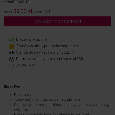
Pojemność: ml
89,00 zł
cena:
w tym VAT
powiadom o dostępności
Dostępny w sklepie
Zamów do firmy pod wskazany adres
Standardowa wysyłka w 24 godziny
Darmowa dostawa dla zamówień od 250 zł
Zwrot 14 dni
Bluza Eve
Kolor biały
Taliowany krój z zaszewkami na plecach
Pionowe przeszycia na klatce piersiowej, które wysmuklają
sylwetkę