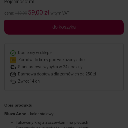
Pojemność: ml
59,00 zł
cena:
119,00
w tym VAT
do koszyka
Dostępny w sklepie
Zamów do firmy pod wskazany adres
Standardowa wysyłka w 24 godziny
Darmowa dostawa dla zamówień od 250 zł
Zwrot 14 dni
Opis produktu
Bluza Anne
- kolor stalowy
Taliowany krój z zaszewkami na plecach