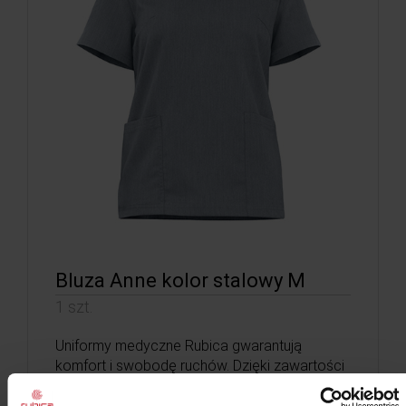
Bluza Anne kolor stalowy M
1 szt.
Uniformy medyczne Rubica gwarantują
komfort i swobodę ruchów. Dzięki zawartości
włókien wiskozy pozwalają skórze swobodnie
oddychać. Materiał nie wymaga prasowania.