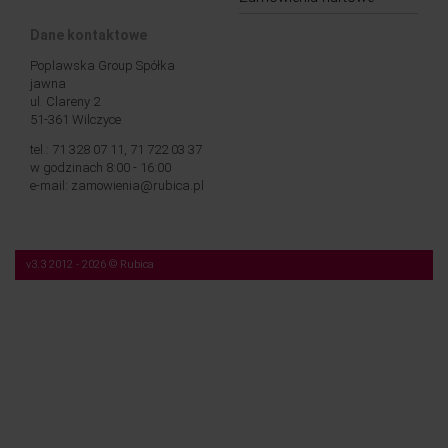
Dane kontaktowe
Poplawska Group Spółka
jawna
ul. Clareny 2
51-361 Wilczyce
tel.: 71 328 07 11, 71 722 03 37
w godzinach 8:00 - 16:00
e-mail: zamowienia@rubica.pl
v3.3 2012 - 2026 © Rubica
Nasza strona korzysta z plików cookies (tzw. „ciasteczek”). Więcej na temat tych
plików, a także na temat przetwarzania przez nas Twoich danych osobowych,
znajdziesz w naszej
Polityce prywatności
.