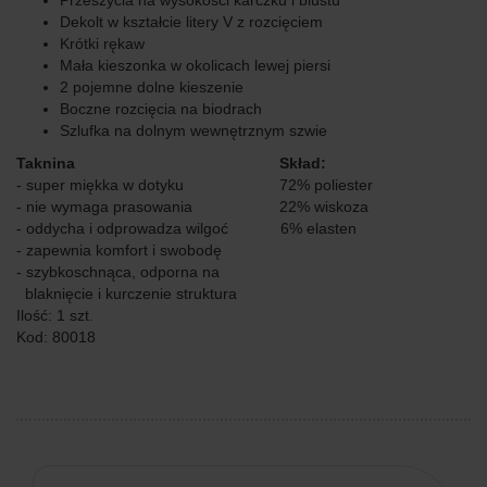
Przeszycia na wysokości karczku i biustu
Dekolt w kształcie litery V z rozcięciem
Krótki rękaw
Mała kieszonka w okolicach lewej piersi
2 pojemne dolne kieszenie
Boczne rozcięcia na biodrach
Szlufka na dolnym wewnętrznym szwie
Taknina Skład:
- super miękka w dotyku 72% poliester
- nie wymaga prasowania 22% wiskoza
- oddycha i odprowadza wilgoć 6% elasten
- zapewnia komfort i swobodę
- szybkoschnąca, odporna na
blaknięcie i kurczenie struktura
Ilość: 1 szt.
Kod: 80018