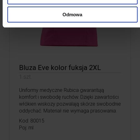
Odmowa
Bluza Eve kolor fuksja 2XL
1 szt.
Uniformy medyczne Rubica gwarantują
komfort i swobodę ruchów. Dzięki zawartości
włókien wiskozy pozwalają skórze swobodnie
oddychać. Materiał nie wymaga prasowania.
Kod: 80015
Poj: ml