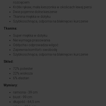
rozcięciem
Krótki rękaw, mała kieszonka w okolicach lewej piersi
Dwie pojemne dolne kieszenie
Tkanina miękka w dotyku
Szybkoschnąca, odporna na blaknięcie i kurczenie
Tkanina:
Super miękka w dotyku
Nie wymaga prasowania
Oddycha i odprowadza wilgoć
Zapewnia komfort i swobodę
Szybkoschnąca, odporna na blaknięcie i kurczenie
Skład:
72% poliester
22% wiskoza
6% elastan
Wymiary:
ramiona - 39 cm
biust - 99 cm
długość - 64,5 cm