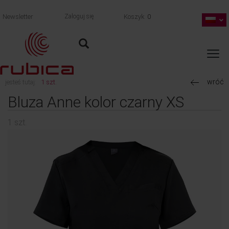
Newsletter
Zaloguj się
Koszyk
0
wróć
jesteś tutaj:
1 szt.
Bluza Anne kolor czarny XS
1 szt.