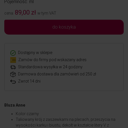
Pojemność: ml
89,00 zł
cena:
w tym VAT
do koszyka
Dostępny w sklepie
Zamów do firmy pod wskazany adres
Standardowa wysyłka w 24 godziny
Darmowa dostawa dla zamówień od 250 zł
Zwrot 14 dni
Bluza Anne
Kolor czarny
Taliowany krój z zaszewkami na plecach, przeszycia na
wysokości karku i biustu, dekolt w kształcie litery V z