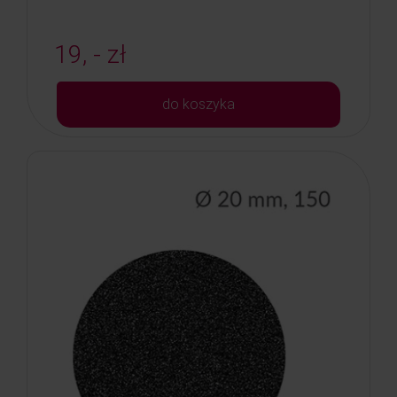
19, - zł
do koszyka