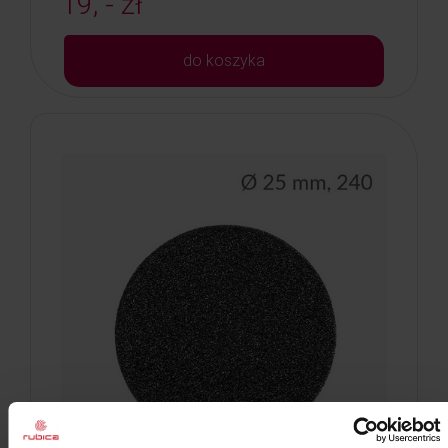
19, - zł
do koszyka