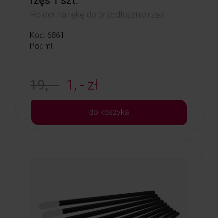
rzęs 1 szt.
Holder na rękę do przedłużania rzęs
Kod: 6861
Poj: ml
19, -
1, - zł
do koszyka