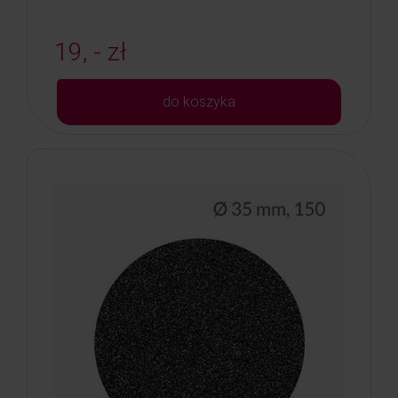
19, - zł
do koszyka