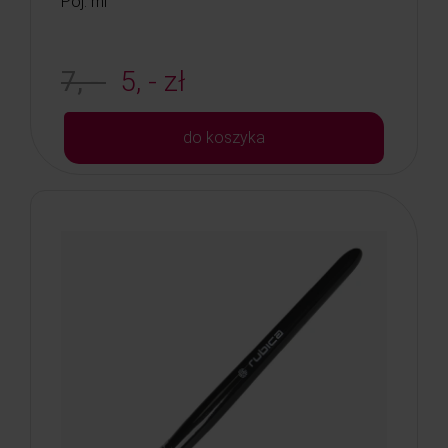
Poj: ml
7, -
5, - zł
do koszyka