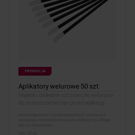
PROMOCJA
Aplikatory welurowe 50 szt.
Miękkie i delikatne szczoteczki welurowe
do oczyszczenia rzęs przed aplikacją
Artykuł higieniczny w formie bezpyłowych, welurowych
aplikatorów. Niezbędne w pracy przy stylizacji rzęs, liftingu
rzęs czy stylizacji brwi.
Ilość: 50 szt.