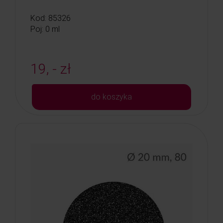
Kod: 85326
Poj: 0 ml
19, - zł
do koszyka