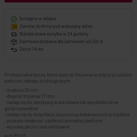
Dostępny w sklepie
Zamów do firmy pod wskazany adres
Standardowa wysyłka w 24 godziny
Darmowa dostawa dla zamówień od 250 zł
Zwrot 14 dni
Profesjonalna tarcza, która służy do frezowania stóp przy usłudze
pedicure i zabiegu podologicznym
- średnica 35 mm
- długość trzpienia 27 mm
- nadaje się do sterylizacji w autoklawie lub sterylizatorze na
gorące powietrze
- nadaje się do dezynfekcji za pomocą dedykowanych produktów
- pozwala zwiększyć szybkość procedury pedicure
- wysokiej jakości stal nierdzewna
kod: 85315