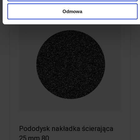
Odmowa
Pododysk nakładka ścierająca
25 mm 80