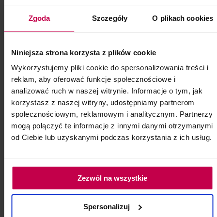
Zgoda
Szczegóły
O plikach cookies
Pododysk nakładka ścierająca
Niniejsza strona korzysta z plików cookie
25 mm 240
Wykorzystujemy pliki cookie do spersonalizowania treści i
Pododysk nakładka ścierająca 25 mm 240
reklam, aby oferować funkcje społecznościowe i
100 szt.
analizować ruch w naszej witrynie. Informacje o tym, jak
korzystasz z naszej witryny, udostępniamy partnerom
Kod: 85327
społecznościowym, reklamowym i analitycznym. Partnerzy
Poj: ml
mogą połączyć te informacje z innymi danymi otrzymanymi
od Ciebie lub uzyskanymi podczas korzystania z ich usług.
19, - zł
Zezwól na wszystkie
do koszyka
Spersonalizuj