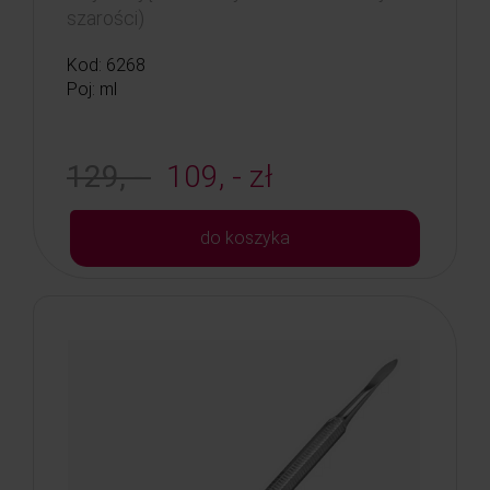
szarości)
Kod: 6268
Poj: ml
129, -
109, - zł
do koszyka