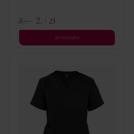
3, -
2, - zł
do koszyka