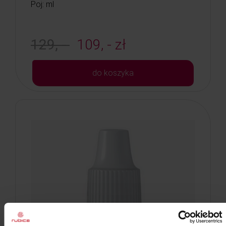
Poj: ml
129, -
109, - zł
do koszyka