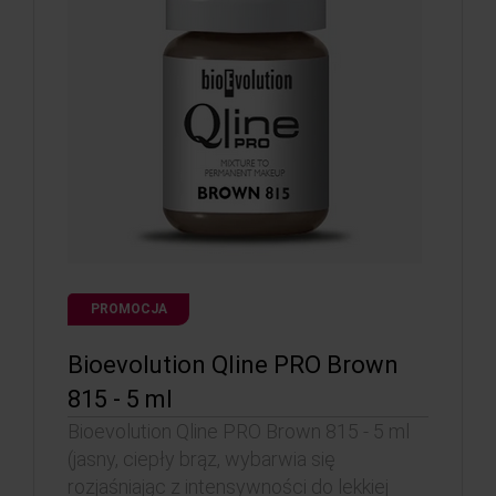
PROMOCJA
Bioevolution Qline PRO Brown
815 - 5 ml
Bioevolution Qline PRO Brown 815 - 5 ml
(jasny, ciepły brąz, wybarwia się
rozjaśniając z intensywności do lekkiej