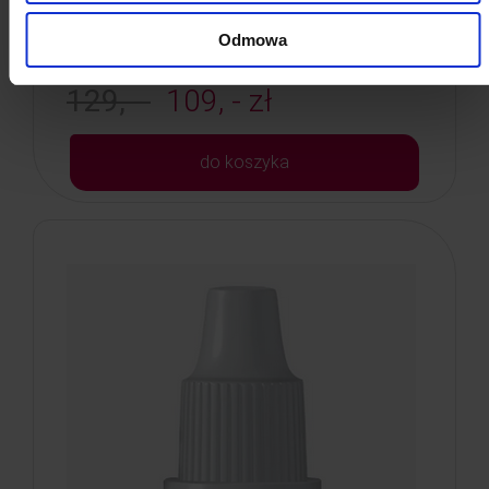
Poj: ml
Odmowa
129, -
109, - zł
do koszyka