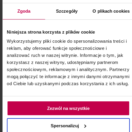
Zgoda
Szczegóły
O plikach cookies
Niniejsza strona korzysta z plików cookie
Wykorzystujemy pliki cookie do spersonalizowania treści i
reklam, aby oferować funkcje społecznościowe i
analizować ruch w naszej witrynie. Informacje o tym, jak
korzystasz z naszej witryny, udostępniamy partnerom
społecznościowym, reklamowym i analitycznym. Partnerzy
PROMOCJA
mogą połączyć te informacje z innymi danymi otrzymanymi
Bioevolution Qline PRO Brown
od Ciebie lub uzyskanymi podczas korzystania z ich usług.
870 - 5 ml
Bioevolution Qline PRO Brown 870 - 5 ml
Zezwól na wszystkie
(ciepły, jasny brąz z czerwienią do
ocieplania)
Spersonalizuj
Kod: 6236