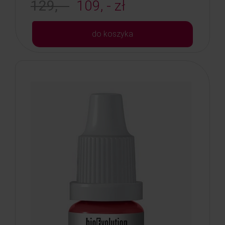
129, -
109, - zł
do koszyka