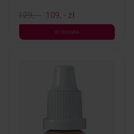
129, -
109, - zł
do koszyka