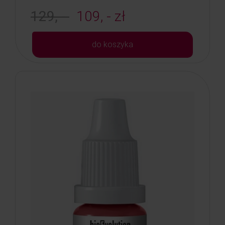
129, -
109, - zł
do koszyka