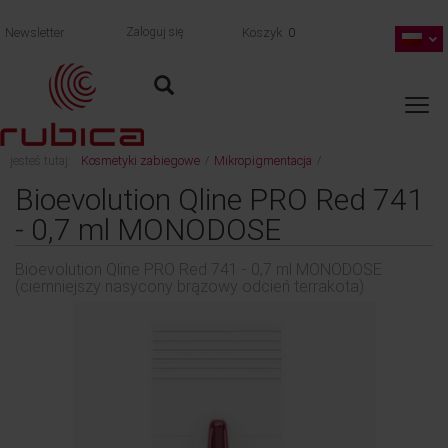
Newsletter
Zaloguj się
Koszyk
0
jesteś tutaj:
Kosmetyki zabiegowe
Mikropigmentacja
/
/
Bioevolution Qline PRO Red 741 - 0,7 ml MONODOSE (ciemniejszy nasycony
Bioevolution Qline PRO Red 741
brązowy odcień terrakota)
- 0,7 ml MONODOSE
wróć
Bioevolution Qline PRO Red 741 - 0,7 ml MONODOSE
(ciemniejszy nasycony brązowy odcień terrakota)