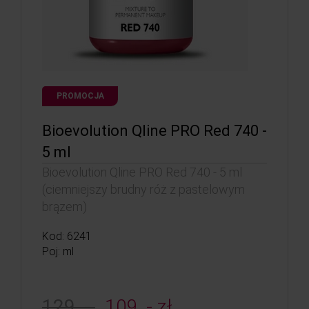
PROMOCJA
Bioevolution Qline PRO Red 740 -
5 ml
Bioevolution Qline PRO Red 740 - 5 ml
(ciemniejszy brudny róż z pastelowym
brązem)
Kod: 6241
Poj: ml
129, -
109, - zł