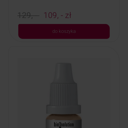
129, -
109, - zł
do koszyka