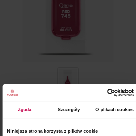
Pojemność: ml
Zgoda
Szczegóły
O plikach cookies
zł
cena:
w tym VAT
powiadom o dostępności
Niniejsza strona korzysta z plików cookie