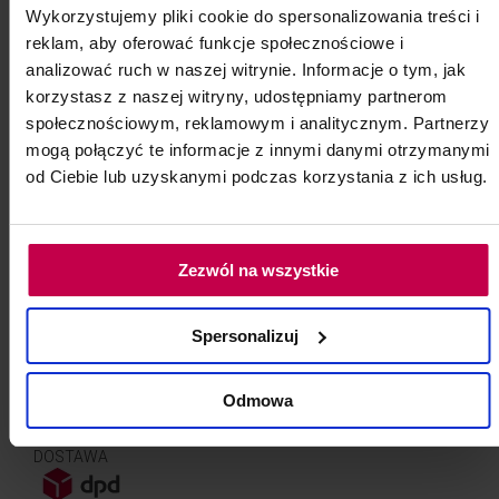
Wykorzystujemy pliki cookie do spersonalizowania treści i
reklam, aby oferować funkcje społecznościowe i
Dostępny w sklepie
analizować ruch w naszej witrynie. Informacje o tym, jak
Zamów do firmy pod wskazany adres
korzystasz z naszej witryny, udostępniamy partnerom
Standardowa wysyłka w 24 godziny
społecznościowym, reklamowym i analitycznym. Partnerzy
Darmowa dostawa dla zamówień od 250 zł
mogą połączyć te informacje z innymi danymi otrzymanymi
Zwrot 14 dni
od Ciebie lub uzyskanymi podczas korzystania z ich usług.
Zezwól na wszystkie
Spersonalizuj
AKCEPTUJEMY
Odmowa
DOSTAWA