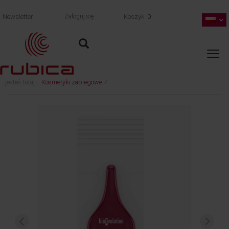
Newsletter
Zaloguj się
Koszyk
0
jesteś tutaj:
Kosmetyki zabiegowe
/
Bioevolution Qline PRO Red 745 - 0,7 ml MONODOSE (chłodny kolor w brązowym
odcieniu)
wróć