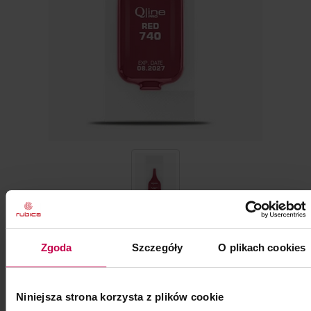
Pojemność: ml
Zgoda
Szczegóły
O plikach cookies
zł
cena:
w tym VAT
powiadom o dostępności
Niniejsza strona korzysta z plików cookie