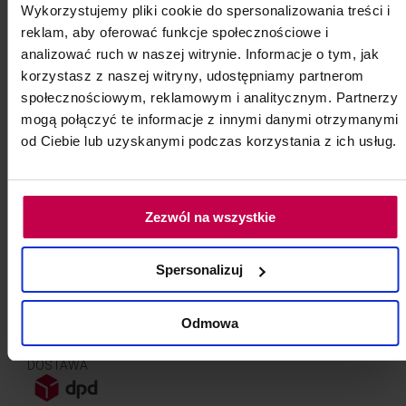
Wykorzystujemy pliki cookie do spersonalizowania treści i
reklam, aby oferować funkcje społecznościowe i
Dostępny w sklepie
analizować ruch w naszej witrynie. Informacje o tym, jak
Zamów do firmy pod wskazany adres
korzystasz z naszej witryny, udostępniamy partnerom
Standardowa wysyłka w 24 godziny
społecznościowym, reklamowym i analitycznym. Partnerzy
Darmowa dostawa dla zamówień od 250 zł
mogą połączyć te informacje z innymi danymi otrzymanymi
Zwrot 14 dni
od Ciebie lub uzyskanymi podczas korzystania z ich usług.
Zezwól na wszystkie
Spersonalizuj
AKCEPTUJEMY
Odmowa
DOSTAWA