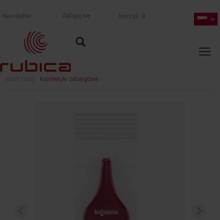
Newsletter
Zaloguj się
Koszyk
0
jesteś tutaj:
Kosmetyki zabiegowe
/
Bioevolution Qline PRO Red 740 - 0,7 ml MONODOSE (ciemniejszy brudny róż z
pastelowym brązem)
wróć