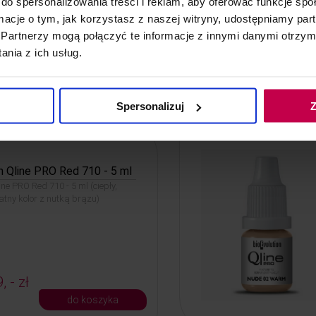
do spersonalizowania treści i reklam, aby oferować funkcje sp
ormacje o tym, jak korzystasz z naszej witryny, udostępniamy p
Partnerzy mogą połączyć te informacje z innymi danymi otrzym
nia z ich usług.
, - zł
do koszyka
Spersonalizuj
Z
n Qline PRO Red 710 - 5 ml
ine PRO Red 710 - 5 ml (ciepły,
atny kolor z nutką brązu)
, - zł
do koszyka