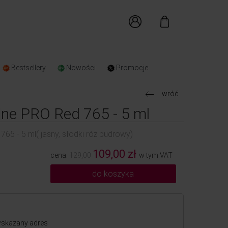
Bestsellery
Nowości
Promocje
wróć
line PRO Red 765 - 5 ml
765 - 5 ml( jasny, słodki róż pudrowy)
109,00 zł
cena:
129,00
w tym VAT
do koszyka
skazany adres