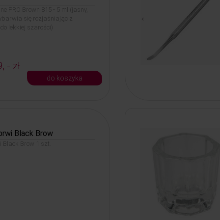
line PRO Brown 815 - 5 ml (jasny,
ybarwia się rozjaśniając z
do lekkiej szarości)
, - zł
do koszyka
brwi Black Brow
 Black Brow 1 szt.