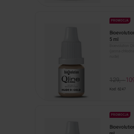
PROMOCJA
Bioevolutio
5 ml
Bioevolution Q
(jasna chłodn
nude)
129, -
109
Kod: 6247
PROMOCJA
Bioevolutio
ml