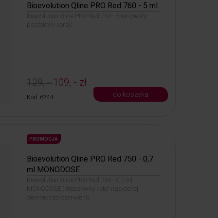
Bioevolution Qline PRO Red 760 - 5 ml
Bioevolution Qline PRO Red 760 - 5 ml (ciepły,
pastelowy koral)
129, -
109, - zł
do koszyka
Kod: 6244
PROMOCJA
Bioevolution Qline PRO Red 750 - 0,7
ml MONODOSE
Bioevolution Qline PRO Red 750 - 0,7 ml
MONODOSE (intensywny kolor nasyconej
ciemniejszej czerwieni)