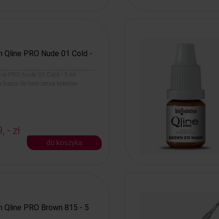
n Qline PRO Nude 01 Cold -
line PRO Nude 01 Cold - 5 ml
a baza do tworzenia kolorów
, - zł
do koszyka
n Qline PRO Brown 815 - 5