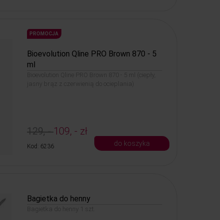
PROMOCJA
Bioevolution Qline PRO Brown 870 - 5
ml
Bioevolution Qline PRO Brown 870 - 5 ml (ciepły,
jasny brąz z czerwienią do ocieplania)
129, -
109, - zł
do koszyka
Kod: 6236
Bagietka do henny
Bagietka do henny 1 szt.