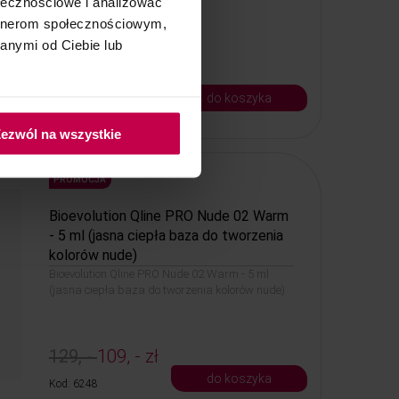
ołecznościowe i analizować
artnerom społecznościowym,
anymi od Ciebie lub
129, -
109, - zł
do koszyka
Kod: 6239
ezwól na wszystkie
PROMOCJA
Bioevolution Qline PRO Nude 02 Warm
- 5 ml (jasna ciepła baza do tworzenia
kolorów nude)
Bioevolution Qline PRO Nude 02 Warm - 5 ml
(jasna ciepła baza do tworzenia kolorów nude)
129, -
109, - zł
do koszyka
Kod: 6248