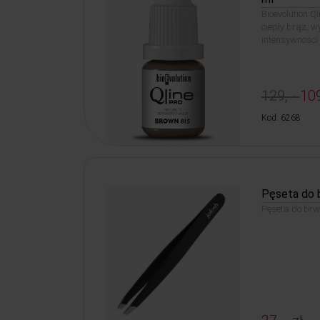
Bioevolution Q
ciepły brąz, w
intensywności 
129, -
109
Kod: 6268
Pęseta do 
Pęseta do brwi