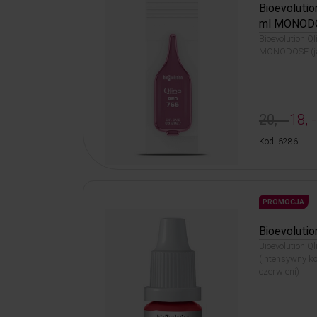
Bioevolutio
ml MONOD
Bioevolution Q
MONODOSE (jas
20, -
18, -
Kod: 6286
PROMOCJA
Bioevolutio
Bioevolution Q
(intensywny ko
czerwieni)