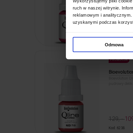
Wykorzystujemy pliki cookie 
ruch w naszej witrynie. Inf
reklamowym i analitycznym. 
uzyskanymi podczas korzysta
129, -
109
Kod: 6240
Odmowa
PROMOCJA
Bioevolutio
Bioevolution Ql
pudrowy delik
129, -
109
Kod: 6238