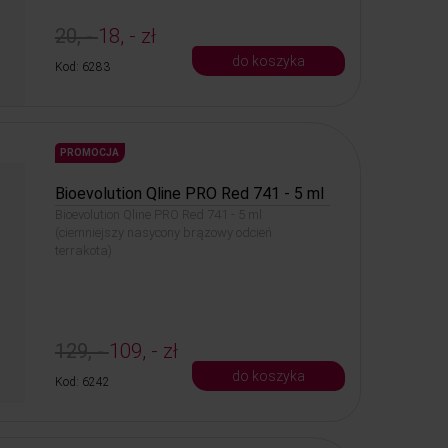
20, -
18, - zł
do koszyka
Kod: 6283
PROMOCJA
Bioevolution Qline PRO Red 741 - 5 ml
Bioevolution Qline PRO Red 741 - 5 ml
(ciemniejszy nasycony brązowy odcień
terrakota)
129, -
109, - zł
do koszyka
Kod: 6242