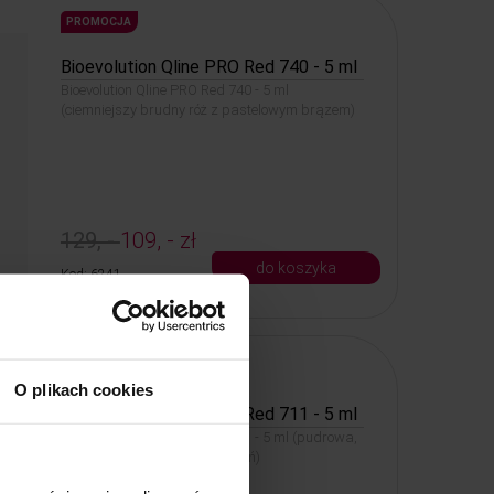
PROMOCJA
Bioevolution Qline PRO Red 740 - 5 ml
Bioevolution Qline PRO Red 740 - 5 ml
(ciemniejszy brudny róż z pastelowym brązem)
129, -
109, - zł
do koszyka
Kod: 6241
PROMOCJA
O plikach cookies
Bioevolution Qline PRO Red 711 - 5 ml
Bioevolution Qline PRO Red 711 - 5 ml (pudrowa,
ciepła brzoskwiniowa czerwień)