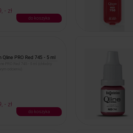
, - zł
do koszyka
n Qline PRO Red 745 - 5 ml
line PRO Red 745 - 5 ml (chłodny
wym odcieniu)
, - zł
do koszyka