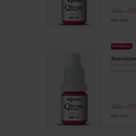
129, -
109
Kod: 6243
PROMOCJA
Bioevolutio
Bioevolution Q
kolor w brązo
129, -
109
Kod: 6245