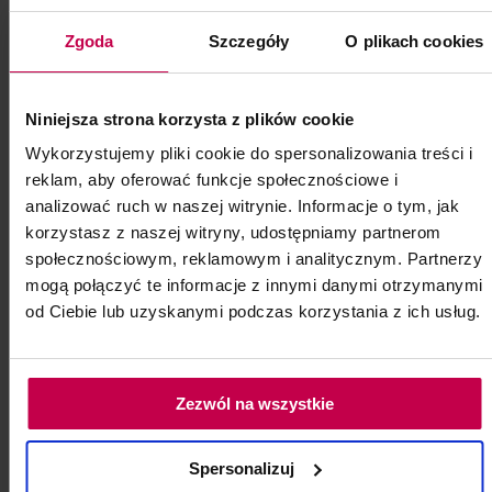
Zgoda
Szczegóły
O plikach cookies
Niniejsza strona korzysta z plików cookie
Wykorzystujemy pliki cookie do spersonalizowania treści i
reklam, aby oferować funkcje społecznościowe i
analizować ruch w naszej witrynie. Informacje o tym, jak
korzystasz z naszej witryny, udostępniamy partnerom
PROMOCJA
społecznościowym, reklamowym i analitycznym. Partnerzy
mogą połączyć te informacje z innymi danymi otrzymanymi
Bioevolution Qline PRO Brown
od Ciebie lub uzyskanymi podczas korzystania z ich usług.
815 - 5 ml
Bioevolution Qline PRO Brown 815 - 5 ml
(jasny, ciepły brąz, wybarwia się
Zezwól na wszystkie
rozjaśniając z intensywności do lekkiej
szarości)
Spersonalizuj