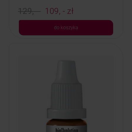
129, -
109, - zł
do koszyka