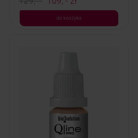
129, -
109, - zł
do koszyka