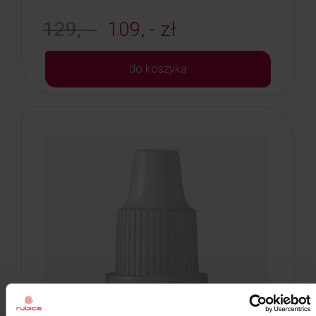
129, -
109, - zł
do koszyka