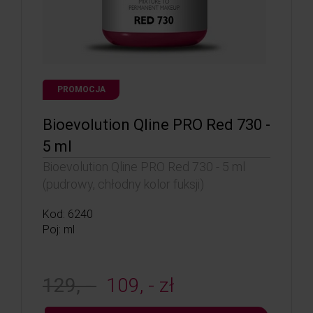
PROMOCJA
Bioevolution Qline PRO Red 730 -
5 ml
Bioevolution Qline PRO Red 730 - 5 ml
(pudrowy, chłodny kolor fuksji)
Kod: 6240
Poj: ml
129, -
109, - zł