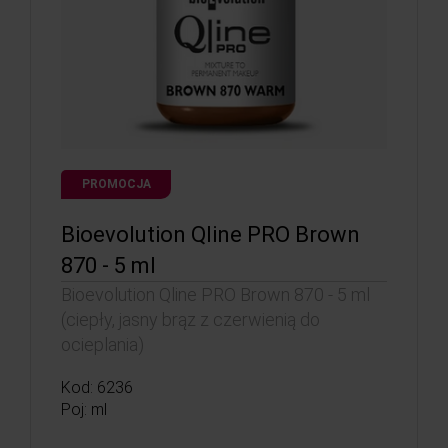
PROMOCJA
Bioevolution Qline PRO Brown
870 - 5 ml
Bioevolution Qline PRO Brown 870 - 5 ml
(ciepły, jasny brąz z czerwienią do
ocieplania)
Kod: 6236
Poj: ml