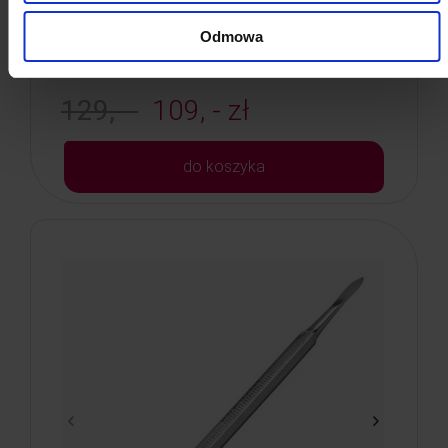
Kod: 6268
Poj: ml
Odmowa
129, -
109, - zł
do koszyka