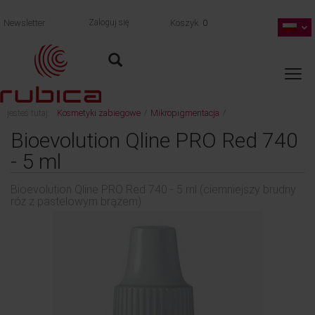
Newsletter
Zaloguj się
Koszyk
0
jesteś tutaj:
Kosmetyki zabiegowe
Mikropigmentacja
/
/
Bioevolution Qline PRO Red 740 - 5 ml (ciemniejszy brudny róż z pastelowym
Bioevolution Qline PRO Red 740
brązem)
- 5 ml
wróć
Bioevolution Qline PRO Red 740 - 5 ml (ciemniejszy brudny
róż z pastelowym brązem)