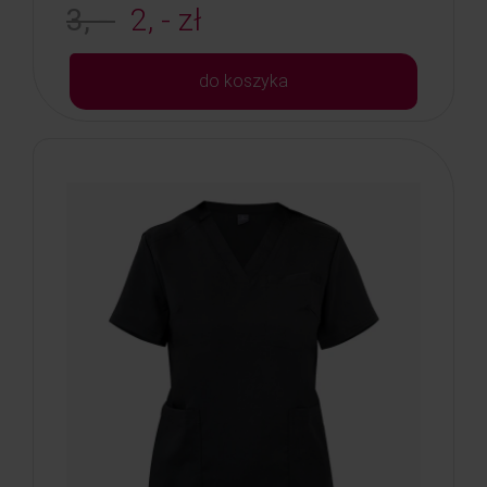
3, -
2, - zł
do koszyka