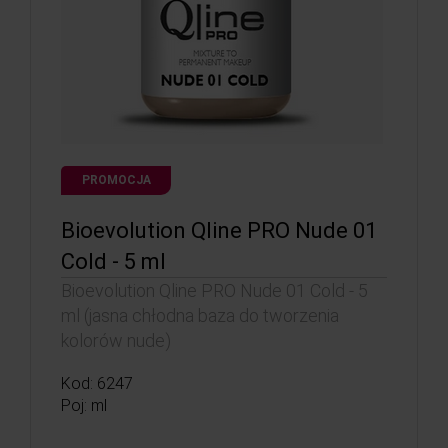
PROMOCJA
Bioevolution Qline PRO Nude 01
Cold - 5 ml
Bioevolution Qline PRO Nude 01 Cold - 5
ml (jasna chłodna baza do tworzenia
kolorów nude)
Kod: 6247
Poj: ml