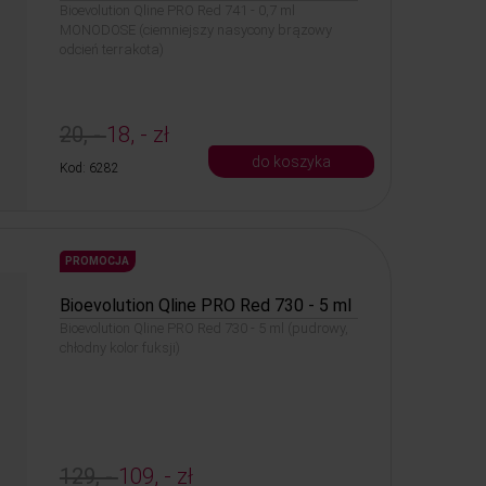
Bioevolution Qline PRO Red 741 - 0,7 ml
MONODOSE (ciemniejszy nasycony brązowy
odcień terrakota)
20, -
18, - zł
do koszyka
Kod: 6282
PROMOCJA
Bioevolution Qline PRO Red 730 - 5 ml
Bioevolution Qline PRO Red 730 - 5 ml (pudrowy,
chłodny kolor fuksji)
129, -
109, - zł