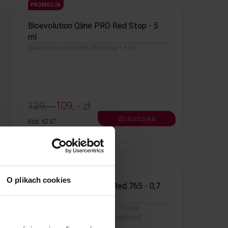
PROMOCJA
Bioevolution Qline PRO Red Stop - 5
ml
Bioevolution Qline PRO Red Stop - 5 ml
129, -
109, - zł
do koszyka
Kod: 6237
PROMOCJA
O plikach cookies
Bioevolution Qline PRO Red 765 - 0,7
ml MONODOSE
Bioevolution Qline PRO Red 765 - 0,7 ml
MONODOSE (jasny, słodki róż pudrowy)