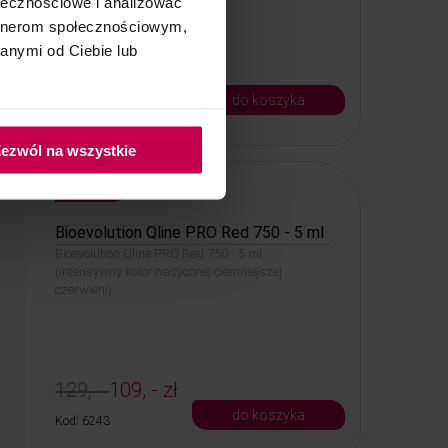
ołecznościowe i analizować
artnerom społecznościowym,
anymi od Ciebie lub
20, -
18, - zł
do koszyka
Kod: 6286
ezwól na wszystkie
PROMOCJA
Bioevolution Qline PRO Red 750 - 5 ml
Bioevolution Qline PRO Red 750 - 5 ml
(intensywny kolor nasyconej ciemniejszej
czerwieni)
129, -
109, - zł
do koszyka
Kod: 6243