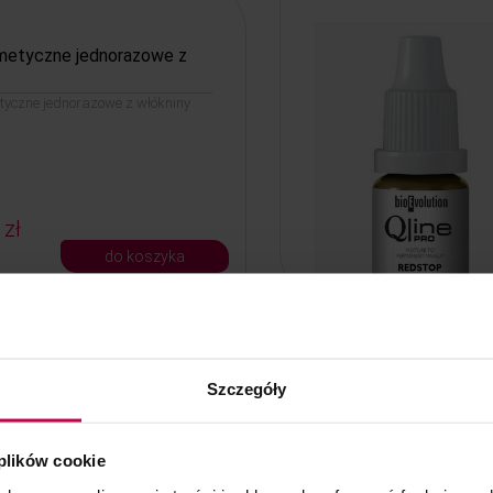
metyczne jednorazowe z
yczne jednorazowe z włókniny
 zł
do koszyka
Szczegóły
n Qline PRO Red 765 - 5 ml
line PRO Red 765 - 5 ml( jasny,
rowy)
 plików cookie