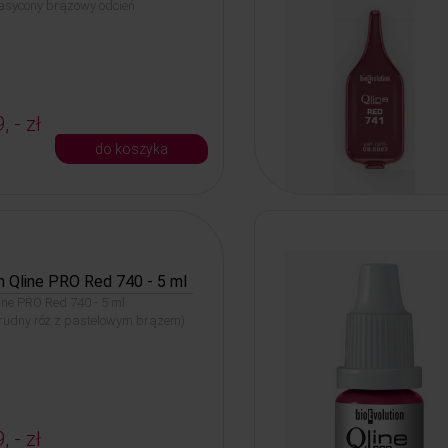
nasycony brązowy odcień
, - zł
do koszyka
n Qline PRO Red 740 - 5 ml
line PRO Red 740 - 5 ml
brudny róż z pastelowym brązem)
, - zł