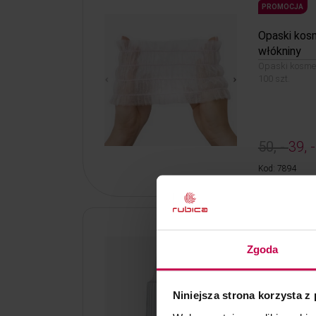
PROMOCJA
Opaski kos
włókniny
Opaski kosmet
100 szt.
50, -
39, -
Kod: 7894
PROMOCJA
Zgoda
Bioevolutio
Bioevolution Q
słodki róż pud
Niniejsza strona korzysta z