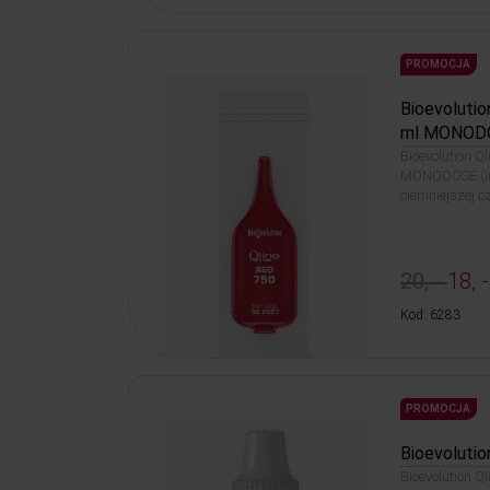
PROMOCJA
Bioevolutio
ml MONOD
Bioevolution Q
MONODOSE (in
ciemniejszej c
20, -
18, -
Kod: 6283
PROMOCJA
Bioevolutio
Bioevolution Q