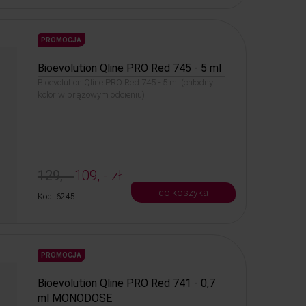
PROMOCJA
Bioevolution Qline PRO Red 745 - 5 ml
Bioevolution Qline PRO Red 745 - 5 ml (chłodny
kolor w brązowym odcieniu)
129, -
109, - zł
do koszyka
Kod: 6245
PROMOCJA
Bioevolution Qline PRO Red 741 - 0,7
ml MONODOSE