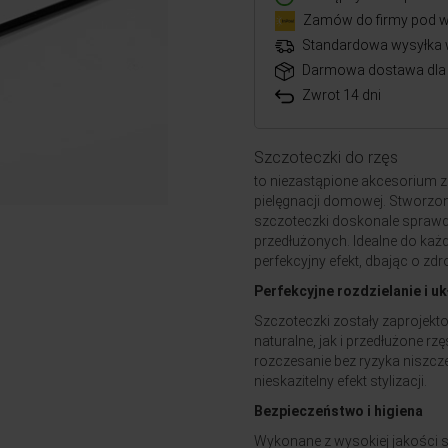
Zamów do firmy pod w
Standardowa wysyłka 
Darmowa dostawa dla 
Zwrot 14 dni
Szczoteczki do rzęs
to niezastąpione akcesorium 
pielęgnacji domowej. Stworzone 
szczoteczki doskonale sprawd
przedłużonych. Idealne do każd
perfekcyjny efekt, dbając o zd
Perfekcyjne rozdzielanie i u
Szczoteczki zostały zaprojekto
naturalne, jak i przedłużone r
rozczesanie bez ryzyka niszcz
nieskazitelny efekt stylizacji.
Bezpieczeństwo i higiena
Wykonane z wysokiej jakości si