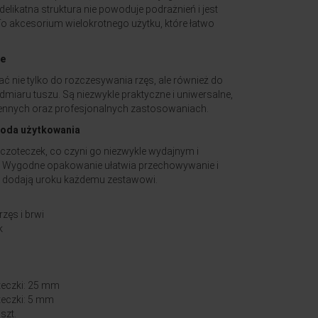
likatna struktura nie powoduje podrażnień i jest
. To akcesorium wielokrotnego użytku, które łatwo
ie
 nie tylko do rozczesywania rzęs, ale również do
admiaru tuszu. Są niezwykle praktyczne i uniwersalne,
iennych oraz profesjonalnych zastosowaniach.
goda użytkowania
zczoteczek, co czyni go niezwykle wydajnym i
Wygodne opakowanie ułatwia przechowywanie i
ry dodają uroku każdemu zestawowi.
zęs i brwi
k
eczki: 25 mm
eczki: 5 mm
szt.