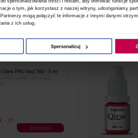
do spersonalizowania treści i reklam, aby oferować funkcje sp
ormacje o tym, jak korzystasz z naszej witryny, udostępniamy p
Partnerzy mogą połączyć te informacje z innymi danymi otrzym
, - zł
nia z ich usług.
do koszyka
Spersonalizuj
Z
n Qline PRO Red 760 - 5 ml
ine PRO Red 760 - 5 ml (ciepły,
al)
, - zł
do koszyka