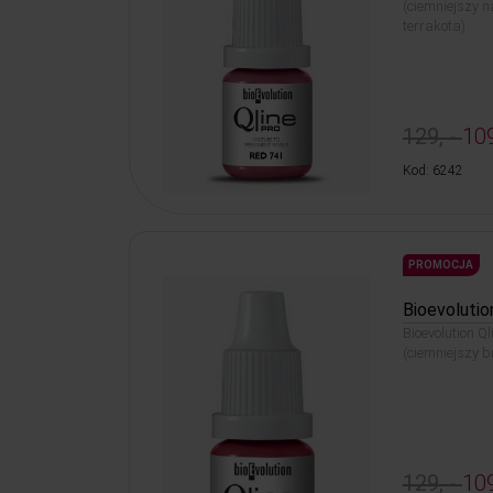
(ciemniejszy 
terrakota)
129, -
109
Kod: 6242
PROMOCJA
Bioevolutio
Bioevolution Q
(ciemniejszy 
129, -
109