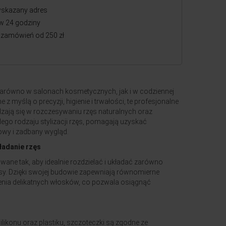
skazany adres
w 24 godziny
zamówień od 250 zł
zarówno w salonach kosmetycznych, jak i w codziennej
z myślą o precyzji, higienie i trwałości, te profesjonalne
zają się w rozczesywaniu rzęs naturalnych oraz
ego rodzaju stylizacji rzęs, pomagają uzyskać
rowy i zadbany wygląd.
kładanie rzęs
wane tak, aby idealnie rozdzielać i układać zarówno
zęsy. Dzięki swojej budowie zapewniają równomierne
enia delikatnych włosków, co pozwala osiągnąć
likonu oraz plastiku, szczoteczki są zgodne ze