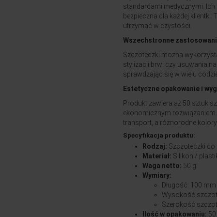
standardami medycznymi. Ich de
bezpieczna dla każdej klientki
utrzymać w czystości.
Wszechstronne zastosowan
Szczoteczki można wykorzystać
stylizacji brwi czy usuwania n
sprawdzając się w wielu codz
Estetyczne opakowanie i wy
Produkt zawiera aż 50 sztuk s
ekonomicznym rozwiązaniem. 
transport, a różnorodne kolo
Specyfikacja produktu:
Rodzaj:
Szczoteczki do r
Materiał:
Silikon / plasti
Waga netto:
50 g
Wymiary:
Długość: 100 mm
Wysokość szczot
Szerokość szczot
Ilość w opakowaniu:
50 