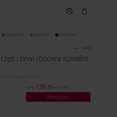
Bestsellery
Nowości
Promocje
wróć
rzęs i brwi różowa spiralka
różowa spiralka 50 szt.
7,50 zł
cena:
w tym VAT
do koszyka