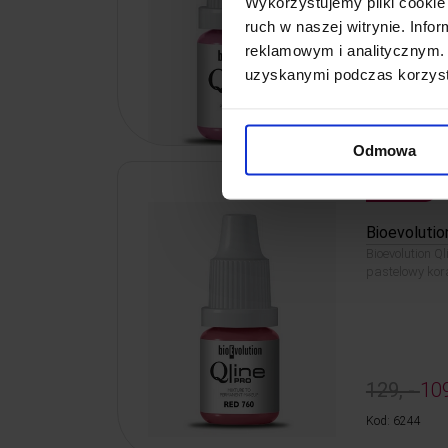
Wykorzystujemy pliki cookie 
ruch w naszej witrynie. Inf
reklamowym i analitycznym. 
129, -
109
uzyskanymi podczas korzysta
Kod: 6246
Odmowa
PROMOCJA
Bioevolutio
Bioevolution Ql
pastelowy kor
129, -
109
Kod: 6244