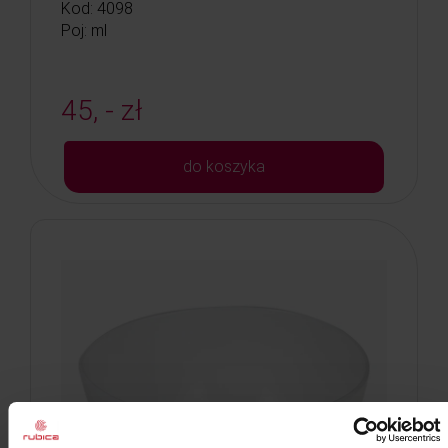
Kod: 4098
Poj: ml
45, - zł
do koszyka