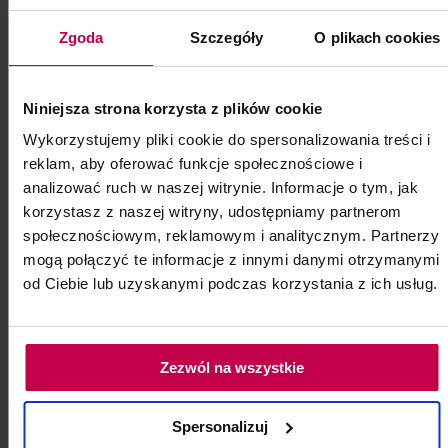
Zgoda
Szczegóły
O plikach cookies
Niniejsza strona korzysta z plików cookie
Wykorzystujemy pliki cookie do spersonalizowania treści i
reklam, aby oferować funkcje społecznościowe i
analizować ruch w naszej witrynie. Informacje o tym, jak
Miseczka silikonowa
korzystasz z naszej witryny, udostępniamy partnerom
Średnica: 13 cm
społecznościowym, reklamowym i analitycznym. Partnerzy
mogą połączyć te informacje z innymi danymi otrzymanymi
Silikonowa, elastyczna miseczka do alg.
od Ciebie lub uzyskanymi podczas korzystania z ich usług.
Kod: 81210
Poj: ml
Zezwól na wszystkie
12, -
10, - zł
Spersonalizuj