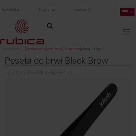
Newsletter
Zaloguj się
Koszyk
0
jesteś tutaj:
Wyposażenie gabinetu
Laminacja brwi i rzęs
/
/
wróć
Pęseta do brwi Black Brow 1 szt.
Pęseta do brwi Black Brow
Pęseta do brwi Black Brow 1 szt.