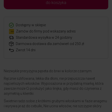
do koszyka
Dostępny w sklepie
Zamów do firmy pod wskazany adres
Standardowa wysyłka w 24 godziny
Darmowa dostawa dla zamówień od 250 zł
Zwrot 14 dni
Niezwykle precyzyjna pęseta do brwi w kolorze czarnym.
Ręcznie szlifowana, lekka dla dłoni, nie przepuszcza nawet
najcieńszych włosków. Wyposażona w przydatną miarkę, która
zawsze może Ci posłużyć jako linijka, gdy masz do czynienia z
asymetrią u klientki.
Świetnie radzi sobie z krótkimi grubymi włoskami w fazie anagenu
i wyrywa je aż do cebulki, Nie ucina włosów, nie szczypie skóry.