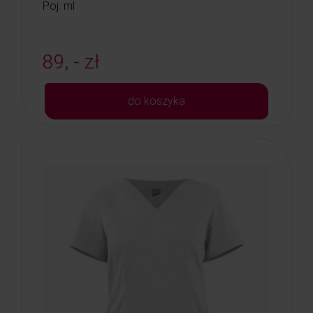
Poj: ml
89, - zł
do koszyka