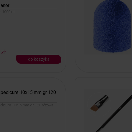
eaner
r 1000 ml
 zł
do koszyka
o pedicure 10x15 mm gr 120
edicure 10x15 mm gr 120 różowe