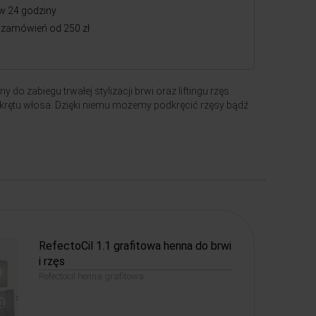
w 24 godziny
zamówień od 250 zł
o zabiegu trwałej stylizacji brwi oraz liftingu rzęs.
krętu włosa. Dzięki niemu możemy podkręcić rzęsy bądź
RefectoCil 1.1 grafitowa henna do brwi
i rzęs
Refectocil henna grafitowa