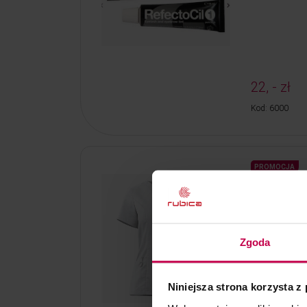
22, - zł
Kod: 6000
PROMOCJA
Bluza Eve k
1 szt.
Uniformy medy
Zgoda
i swobodę ruc
wiskozy pozw
oddychać. Mat
Niniejsza strona korzysta z
89, - zł