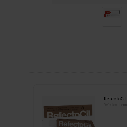
RefectoCil 
Refectocil hen