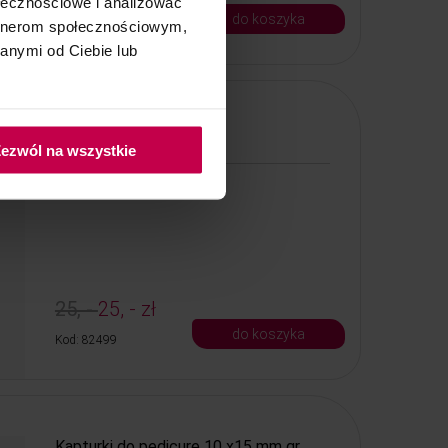
ołecznościowe i analizować
do koszyka
artnerom społecznościowym,
Kod: 3535
anymi od Ciebie lub
PROMOCJA
ezwól na wszystkie
Pure Acetone
Pure Acetone 1000 ml
25, -
25, - zł
do koszyka
Kod: 82499
Kapturki do pedicure 10 x15 mm gr