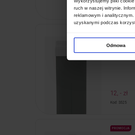
Wykorzystujemy pliki cookie 
ruch w naszej witrynie. Inf
Kod: 80039
reklamowym i analitycznym. 
uzyskanymi podczas korzysta
Wosk w apli
Odmowa
Wosk w aplika
12, - zł
Kod: 3525
PROMOCJA