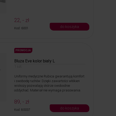
22, - zł
do koszyka
Kod: 6001
PROMOCJA
Bluza Eve kolor biały L
1 szt.
Uniformy medyczne Rubica gwarantują komfort
i swobodę ruchów. Dzięki zawartości włókien
wiskozy pozwalają skórze swobodnie
oddychać. Materiał nie wymaga prasowania.
89, - zł
do koszyka
Kod: 80037