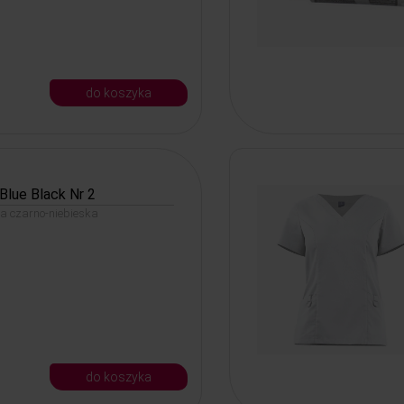
do koszyka
Blue Black Nr 2
na czarno-niebieska
do koszyka