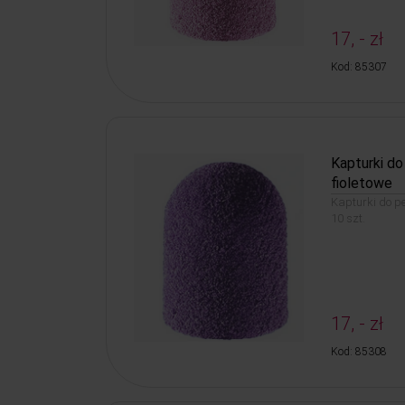
17, - zł
Kod: 85307
Kapturki d
fioletowe
Kapturki do p
10 szt.
17, - zł
Kod: 85308