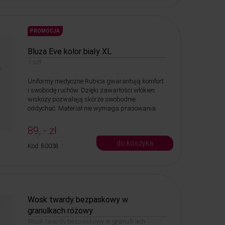
PROMOCJA
Bluza Eve kolor biały XL
1 szt
Uniformy medyczne Rubica gwarantują komfort
i swobodę ruchów. Dzięki zawartości włókien
wiskozy pozwalają skórze swobodnie
oddychać. Materiał nie wymaga prasowania.
89, - zł
do koszyka
Kod: 80038
Wosk twardy bezpaskowy w
granulkach różowy
Wosk twardy bezpaskowy w granulkach