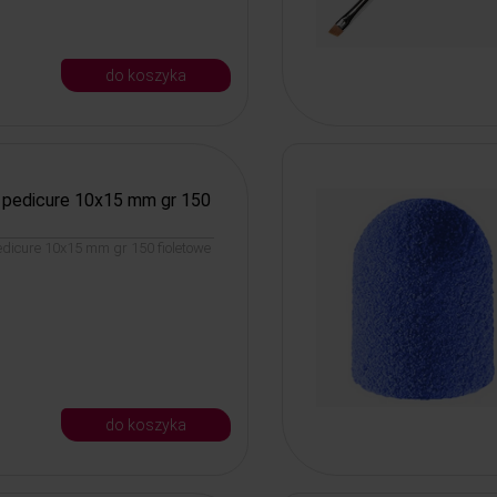
do koszyka
o pedicure 10x15 mm gr 150
edicure 10x15 mm gr 150 fioletowe
do koszyka