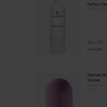
Perfect Cl
Perfect Cleane
25, -
25, -
Kod: 82498
Kapturki d
różowe
Kapturki do p
10 szt.