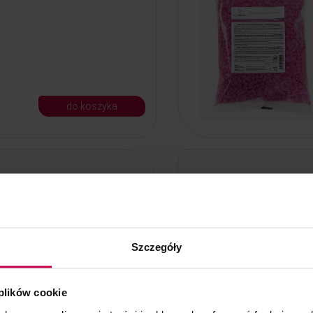
do koszyka
olor biały 2XL
czne Rubica gwarantują komfort
Szczegóły
hów. Dzięki zawartości włókien
alają skórze swobodnie
eriał nie wymaga prasowania.
 plików cookie