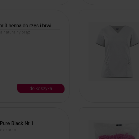
nr 3 henna do rzęs i brwi
na naturalny brąz
do koszyka
Pure Black Nr 1
na czarna