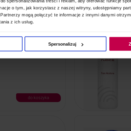
do spersonalizowania treści i reklam, aby oferować funkcje sp
do koszyka
ormacje o tym, jak korzystasz z naszej witryny, udostępniamy p
Partnerzy mogą połączyć te informacje z innymi danymi otrzym
nia z ich usług.
katorze srebrny
Spersonalizuj
Z
torze srebrny 100 ml
do koszyka