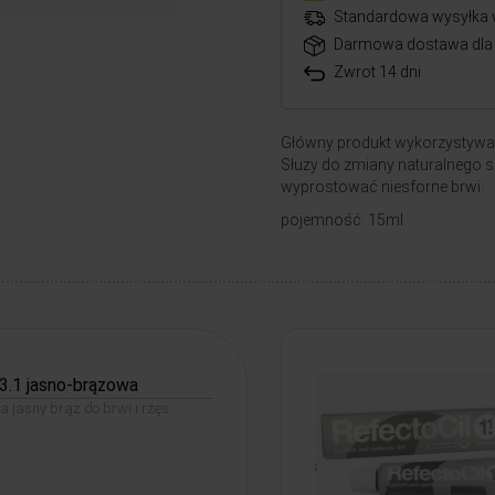
Standardowa wysyłka 
Darmowa dostawa dla 
Zwrot 14 dni
Główny produkt wykorzystywany d
Służy do zmiany naturalnego s
wyprostować niesforne brwi.
pojemność: 15ml
3.1 jasno-brązowa
na jasny brąz do brwi i rzęs