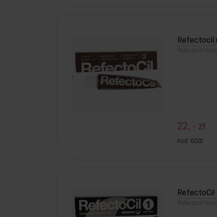
Refectocil 
Refectocil hen
22, - zł
Kod: 6002
RefectoCil 
Refectocil hen