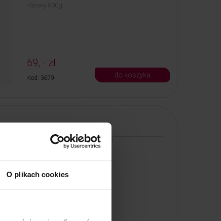
różowy 800g
69, - zł
do koszyka
Kod: 3679
Wosk w puszce Azulene
Wosk w puszce Azulene 400ml
O plikach cookies
35, - zł