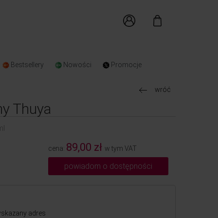
Bestsellery
Nowości
Promocje
wróć
ny Thuya
ml
89,00 zł
cena:
w tym VAT
powiadom o dostępności
skazany adres