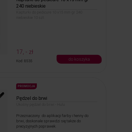
240 niebieskie
Kapturki do pedicure 10 x15 mm gr 240
niebieskie 10 szt.
17, - zł
do koszyka
Kod: 8535
PROMOCJA
Pędzel do brwi
Ukośny pędzel do brwi - Hulu
Przeznaczony do aplikacji farby i henny do
brwi, doskonale sprawdzi się także do
precyzyjnych poprawek.