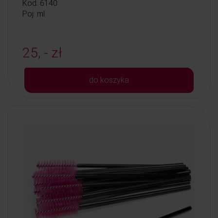
Kod: 6140
Poj: ml
25, - zł
do koszyka