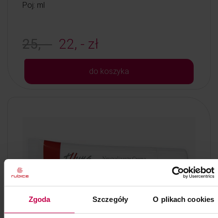
Poj: ml
25, -
22, - zł
do koszyka
Zgoda
Szczegóły
O plikach cookies