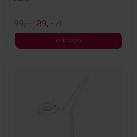
99, -
89, - zł
do koszyka