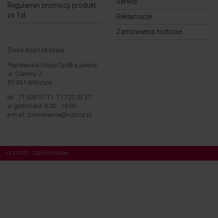
Serwis
Regulamin promocji produkt
za 1zł
Reklamacje
Zamówienia hurtowe
Dane kontaktowe
Poplawska Group Spółka jawna
ul. Clareny 2
51-361 Wilczyce
tel.: 71 328 07 11, 71 722 03 37
w godzinach 8:00 - 16:00
e-mail: zamowienia@rubica.pl
v3.3 2012 - 2026 © Rubica
Nasza strona korzysta z plików cookies (tzw. „ciasteczek”). Więcej na temat tych
plików, a także na temat przetwarzania przez nas Twoich danych osobowych,
znajdziesz w naszej
Polityce prywatności
.