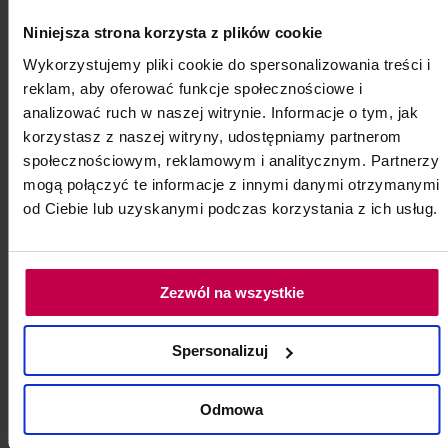
Neutralizator Thuya do brwi i rzęs w
Niniejsza strona korzysta z plików cookie
kremie 15 ml
Wykorzystujemy pliki cookie do spersonalizowania treści i
reklam, aby oferować funkcje społecznościowe i
Neutralizator Thuya do brwi i rzęs w kremie 15
analizować ruch w naszej witrynie. Informacje o tym, jak
ml
korzystasz z naszej witryny, udostępniamy partnerom
Kod: 6148
społecznościowym, reklamowym i analitycznym. Partnerzy
Poj: ml
mogą połączyć te informacje z innymi danymi otrzymanymi
od Ciebie lub uzyskanymi podczas korzystania z ich usług.
79, - zł
Zezwól na wszystkie
do koszyka
Spersonalizuj
Odmowa