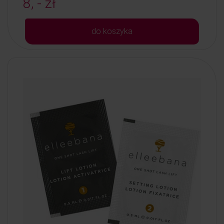
8, - zł
do koszyka