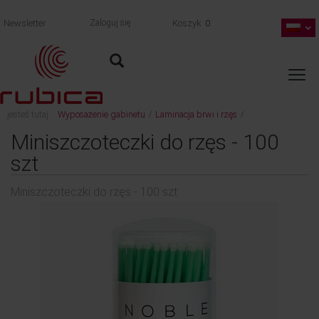
Newsletter
Zaloguj się
Koszyk
0
jesteś tutaj:
Wyposażenie gabinetu
Laminacja brwi i rzęs
/
/
wróć
Miniszczoteczki do rzęs - 100 szt
Miniszczoteczki do rzęs - 100
szt
Miniszczoteczki do rzęs - 100 szt