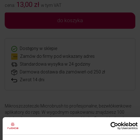
13,00 zł
cena:
w tym VAT
do koszyka
Dostępny w sklepie
Zamów do firmy pod wskazany adres
Standardowa wysyłka w 24 godziny
Darmowa dostawa dla zamówień od 250 zł
Zwrot 14 dni
Mikroszczoteczki Microbrush to profesjonalne, bezwłókienkowe
aplikatory do rzęs. W wygodnym opakowaniu znajdziesz 100
sztuk mikroszczoteczek z precyzyjną główką 2mm. Idealne do
usuwania zabrudzeń, aplikacji preparatów oraz stylizacji rzęs i
brwi. Zapewniają najwyższą jakość pracy i higieniczne
przechowywanie dzięki tubie.