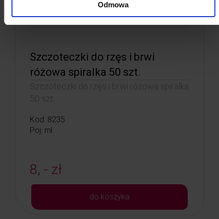
Odmowa
Szczoteczki do rzęs i brwi
różowa spiralka 50 szt.
Szczoteczki do rzęs i brwi różowa spiralka
50 szt.
Kod: 8235
Poj: ml
8, - zł
do koszyka