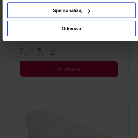
Zabezpieczają skórę przed zafarbowaniem.
Spersonalizuj
Kod: 5000N
Poj: ml
Odmowa
7, -
5, - zł
do koszyka