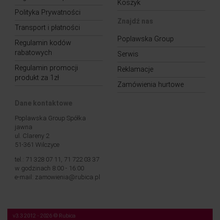
Koszyk
Polityka Prywatności
Znajdź nas
Transport i płatności
Poplawska Group
Regulamin kodów
rabatowych
Serwis
Regulamin promocji
Reklamacje
produkt za 1zł
Zamówienia hurtowe
Dane kontaktowe
Poplawska Group Spółka
jawna
ul. Clareny 2
51-361 Wilczyce
tel.: 71 328 07 11, 71 722 03 37
w godzinach 8:00 - 16:00
e-mail: zamowienia@rubica.pl
v3.3 2012 - 2026 © Rubica