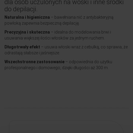
dla osób uczulonych na woski i inne środki
do depilacji.
Naturalna i higieniczna
– bawełniana nić z antybakteryjną
powłoką zapewnia bezpieczną depilację.
Precyzyjna i skuteczna
– idealna do modelowania brwi i
usuwania większej ilości włosków za jednym ruchem.
Długotrwały efekt
– usuwa włoski wraz z cebulką, co sprawia, że
odrastają słabsze i jaśniejsze.
Wszechstronne zastosowanie
– odpowiednia do użytku
profesjonalnego i domowego, dzięki długości aż 300 m.