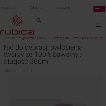
Newsletter
Zaloguj się
Koszyk
0
jesteś tutaj:
Wyposażenie gabinetu
Laminacja brwi i rzęs
Nitka do depilacji
/
/
wróć
Nić do depilacji owłosienia
twarzy ze 100% bawełny /
długość 300m
Nitka do depilacji