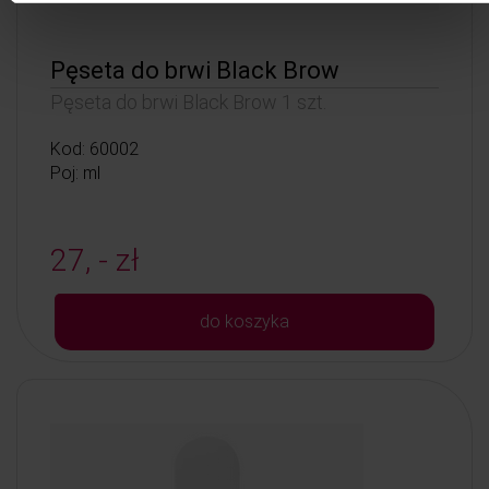
Pęseta do brwi Black Brow
Pęseta do brwi Black Brow 1 szt.
Kod: 60002
Poj: ml
27, - zł
do koszyka