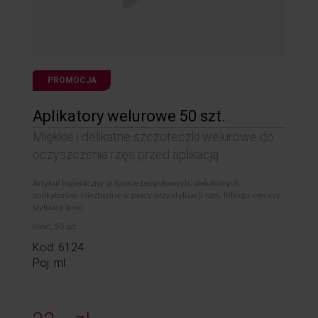
PROMOCJA
Aplikatory welurowe 50 szt.
Miękkie i delikatne szczoteczki welurowe do
oczyszczenia rzęs przed aplikacją
Artykuł higieniczny w formie bezpyłowych, welurowych
aplikatorów. Niezbędne w pracy przy stylizacji rzęs, liftingu rzęs czy
stylizacji brwi.
Ilość: 50 szt.
Kod: 6124
Poj: ml