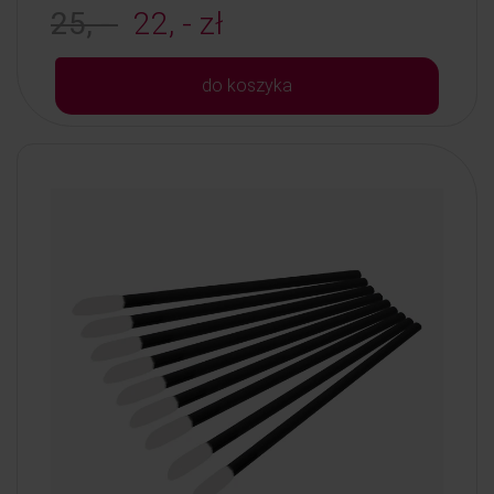
25, -
22, - zł
do koszyka