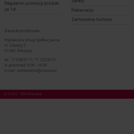
Serwis
Regulamin promocji produkt
za 1zł
Reklamacje
Zamówienia hurtowe
Dane kontaktowe
Poplawska Group Spółka jawna
ul. Clareny 2
51-361 Wilczyce
tel.: 71 328 07 11, 71 722 03 37
w godzinach 8:00 - 16:00
e-mail: zamowienia@rubica.pl
v3.3 2012 - 2026 © Rubica
Nasza strona korzysta z plików cookies (tzw. „ciasteczek”). Więcej na temat tych
plików, a także na temat przetwarzania przez nas Twoich danych osobowych,
znajdziesz w naszej
Polityce prywatności
.