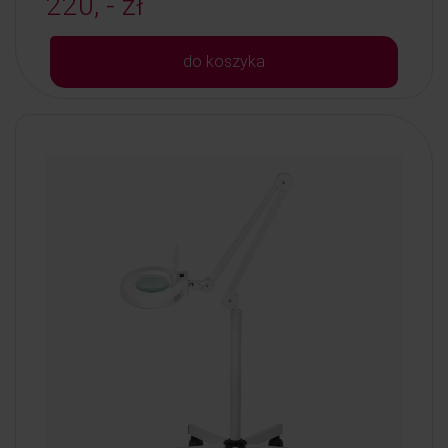
220, - zł
do koszyka