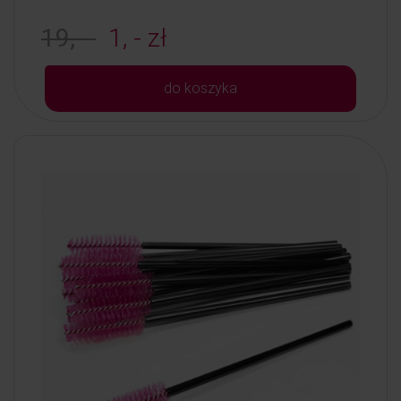
19, -
1, - zł
do koszyka