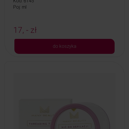
Kod: 6145
Poj: ml
17, - zł
do koszyka