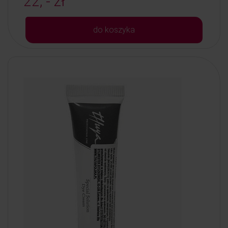
22, - zł
do koszyka