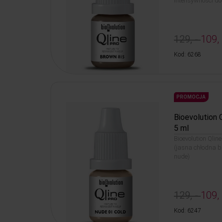
intensywności do 
129, -
109, 
Kod: 6268
PROMOCJA
Bioevolution 
5 ml
Bioevolution Qlin
(jasna chłodna b
nude)
129, -
109, 
Kod: 6247