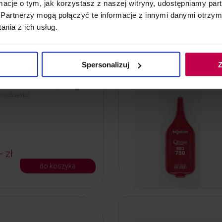
ormacje o tym, jak korzystasz z naszej witryny, udostępniamy p
do koszyka
Partnerzy mogą połączyć te informacje z innymi danymi otrzym
nia z ich usług.
Spersonalizuj
Z
Qline PRO Red 745 - 5 ml
e PRO Red 745 - 5 ml (chłodny
 odcieniu)
- zł
do koszyka