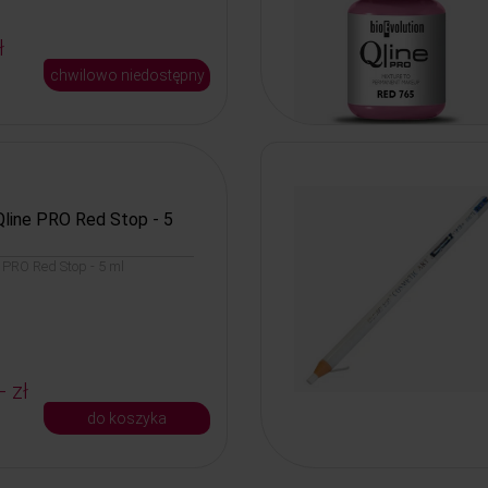
ł
chwilowo niedostępny
Qline PRO Red Stop - 5
e PRO Red Stop - 5 ml
- zł
do koszyka