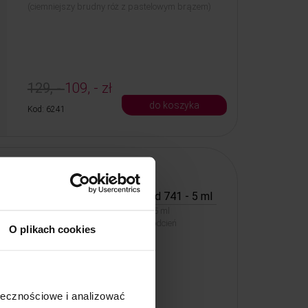
(ciemniejszy brudny róż z pastelowym brązem)
129, -
109, - zł
do koszyka
Kod: 6241
PROMOCJA
Bioevolution Qline PRO Red 741 - 5 ml
Bioevolution Qline PRO Red 741 - 5 ml
(ciemniejszy nasycony brązowy odcień
O plikach cookies
terrakota)
ołecznościowe i analizować
129, -
109, - zł