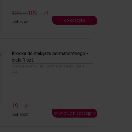
129, -
109, - zł
do koszyka
Kod: 6246
Kredka do makijażu permanentnego -
biała 1 szt.
Kredka do makijażu permanentnego - biała 1
szt.
19, - zł
chwilowo niedostępny
Kod: 63001