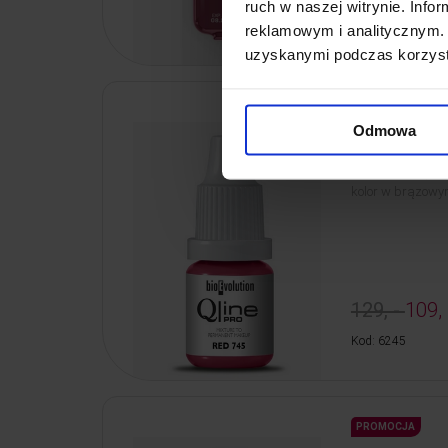
ruch w naszej witrynie. Inf
Kod: 6282
reklamowym i analitycznym. 
uzyskanymi podczas korzysta
PROMOCJA
Odmowa
Bioevolution 
Bioevolution Qlin
kolor w brązowym
129, -
109, 
Kod: 6245
PROMOCJA