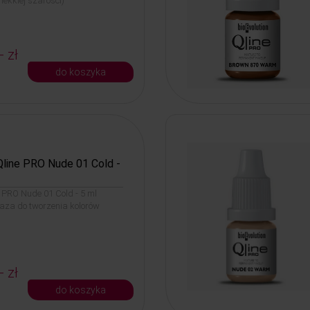
lekkiej szarości)
- zł
do koszyka
Qline PRO Nude 01 Cold -
e PRO Nude 01 Cold - 5 ml
aza do tworzenia kolorów
- zł
do koszyka