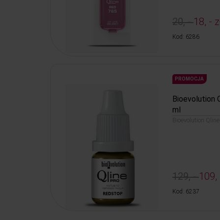
20, -
18, - z
Kod: 6286
PROMOCJA
Bioevolution 
ml
Bioevolution Qlin
129, -
109, 
Kod: 6237