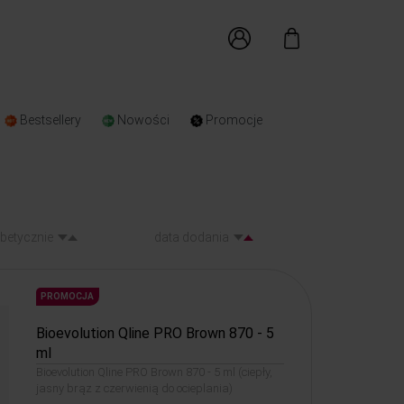
Bestsellery
Nowości
Promocje
abetycznie
data dodania
PROMOCJA
Bioevolution Qline PRO Brown 870 - 5
ml
Bioevolution Qline PRO Brown 870 - 5 ml (ciepły,
jasny brąz z czerwienią do ocieplania)