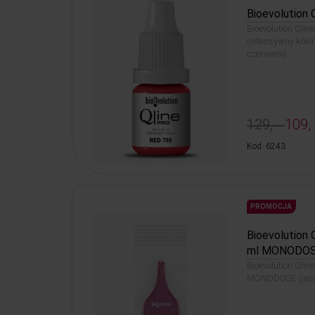
Bioevolution 
Bioevolution Qlin
(intensywny kolor
czerwieni)
129, -
109, 
Kod: 6243
PROMOCJA
Bioevolution 
ml MONODO
Bioevolution Qlin
MONODOSE (jasny