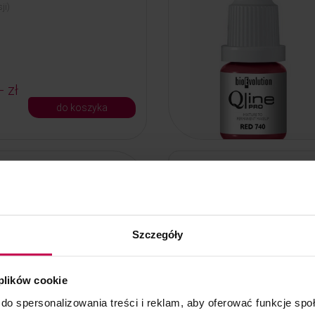
ji)
- zł
do koszyka
Qline PRO Red 741 - 0,7
SE
e PRO Red 741 - 0,7 ml
Szczegóły
niejszy nasycony brązowy
 plików cookie
do spersonalizowania treści i reklam, aby oferować funkcje sp
ł