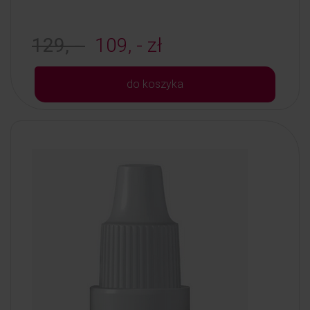
129, -
109, - zł
do koszyka