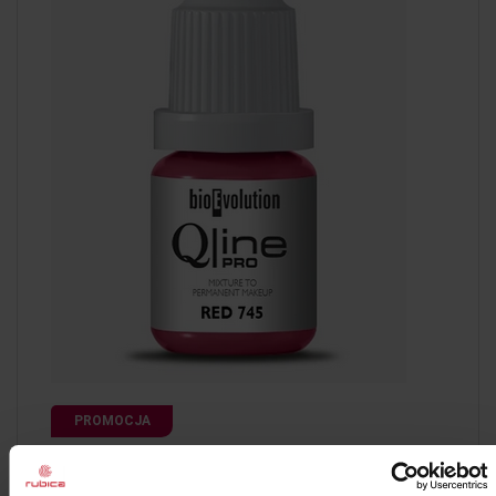
PROMOCJA
Bioevolution Qline PRO Red 745 - 5