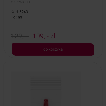
czerwieni)
Kod: 6243
Poj: ml
129, -
109, - zł
do koszyka