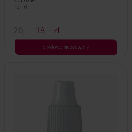
Kod: 6286
Poj: ml
20, -
18, - zł
chwilowo niedostępny