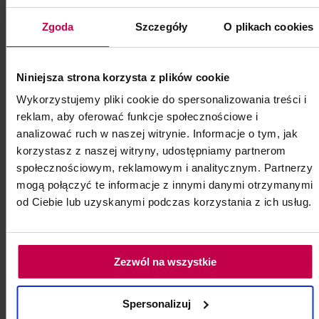
ml
Zgoda
Szczegóły
O plikach cookies
Bioevolution Qline PRO Red 745 - 5 ml
(chłodny kolor w brązowym odcieniu)
Niniejsza strona korzysta z plików cookie
Kod: 6245
Poj: ml
Wykorzystujemy pliki cookie do spersonalizowania treści i
reklam, aby oferować funkcje społecznościowe i
analizować ruch w naszej witrynie. Informacje o tym, jak
129, -
109, - zł
korzystasz z naszej witryny, udostępniamy partnerom
społecznościowym, reklamowym i analitycznym. Partnerzy
mogą połączyć te informacje z innymi danymi otrzymanymi
do koszyka
od Ciebie lub uzyskanymi podczas korzystania z ich usług.
Zezwól na wszystkie
Spersonalizuj