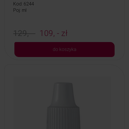
Kod: 6244
Poj: ml
129, -
109, - zł
do koszyka