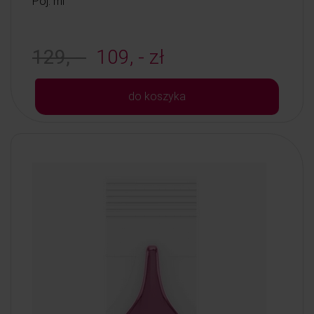
Poj: ml
129, -
109, - zł
do koszyka