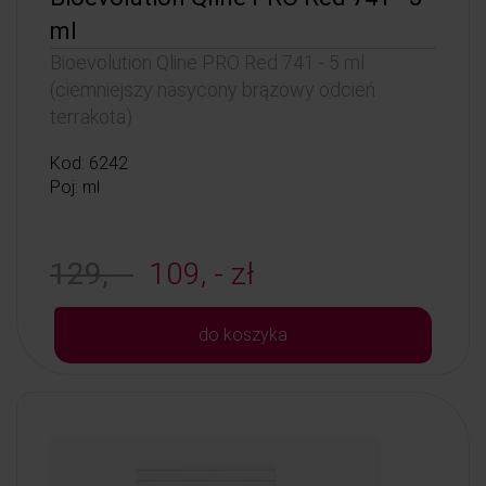
ml
Bioevolution Qline PRO Red 741 - 5 ml
(ciemniejszy nasycony brązowy odcień
terrakota)
Kod: 6242
Poj: ml
129, -
109, - zł
do koszyka