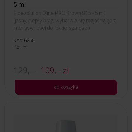
5 ml
Bioevolution Qline PRO Brown 815 - 5 ml
(jasny, ciepły brąz, wybarwia się rozjaśniając z
intensywności do lekkiej szarości)
Kod: 6268
Poj: ml
129, -
109, - zł
do koszyka