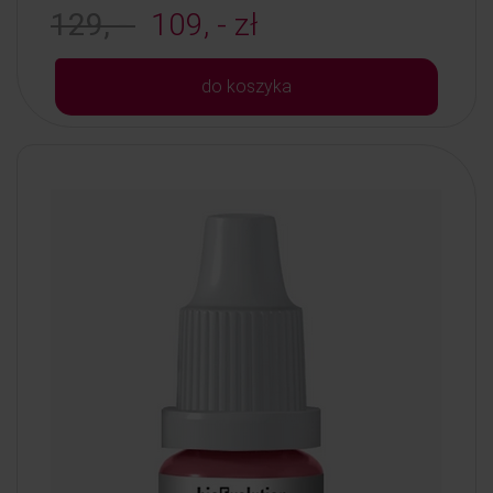
129, -
109, - zł
do koszyka