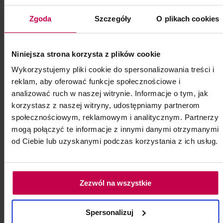
Bioevolution Qline PRO Nude 02
Zgoda
Szczegóły
O plikach cookies
Warm - 5 ml (jasna ciepła baza do
tworzenia kolorów nude)
Niniejsza strona korzysta z plików cookie
Bioevolution Qline PRO Nude 02 Warm - 5 ml
Wykorzystujemy pliki cookie do spersonalizowania treści i
(jasna ciepła baza do tworzenia kolorów nude)
reklam, aby oferować funkcje społecznościowe i
analizować ruch w naszej witrynie. Informacje o tym, jak
Kod: 6248
korzystasz z naszej witryny, udostępniamy partnerom
Poj: ml
społecznościowym, reklamowym i analitycznym. Partnerzy
mogą połączyć te informacje z innymi danymi otrzymanymi
od Ciebie lub uzyskanymi podczas korzystania z ich usług.
129, -
109, - zł
do koszyka
Zezwól na wszystkie
Spersonalizuj