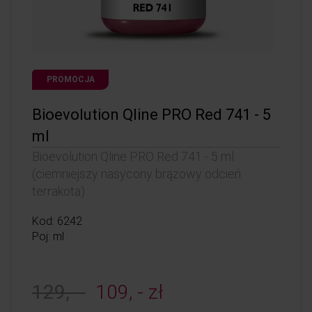
PROMOCJA
Bioevolution Qline PRO Red 741 - 5
ml
Bioevolution Qline PRO Red 741 - 5 ml
(ciemniejszy nasycony brązowy odcień
terrakota)
Kod: 6242
Poj: ml
129, -
109, - zł