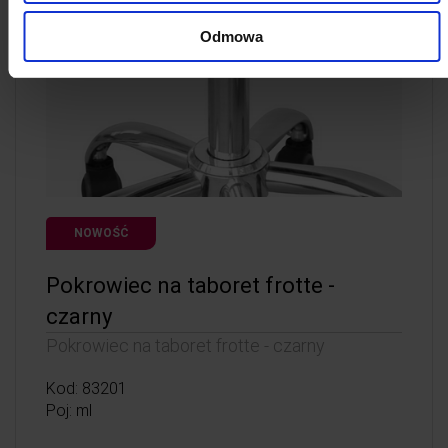
Odmowa
NOWOŚĆ
Pokrowiec na taboret frotte -
czarny
Pokrowiec na taboret frotte - czarny
Kod: 83201
Poj: ml