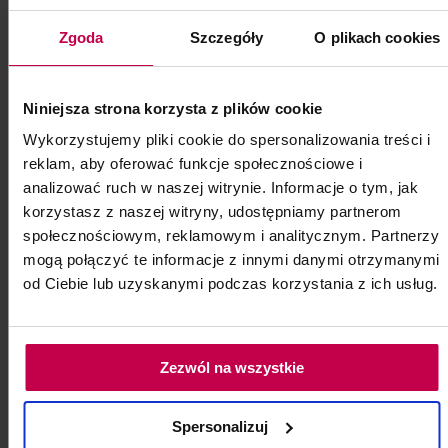
masażu.
Kod: 25351
Zgoda
Szczegóły
O plikach cookies
Poj: ml
Niniejsza strona korzysta z plików cookie
102, -
55, - zł
Wykorzystujemy pliki cookie do spersonalizowania treści i
reklam, aby oferować funkcje społecznościowe i
analizować ruch w naszej witrynie. Informacje o tym, jak
chwilowo niedostępny
korzystasz z naszej witryny, udostępniamy partnerom
społecznościowym, reklamowym i analitycznym. Partnerzy
mogą połączyć te informacje z innymi danymi otrzymanymi
od Ciebie lub uzyskanymi podczas korzystania z ich usług.
Zezwól na wszystkie
Spersonalizuj