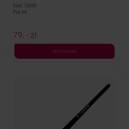
Kod: 72090
Poj: ml
79, - zł
do koszyka