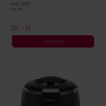
Kod: 72087
Poj: ml
53, - zł
do koszyka