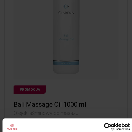
PROMOCJA
Bali Massage Oil 1000 ml
Olejek jaśminowy do masażu.
Ekonomiczne opakowanie uzupełniające olejku do