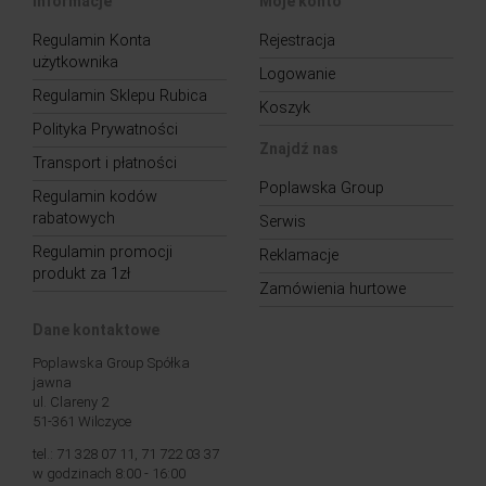
Informacje
Moje konto
Regulamin Konta
Rejestracja
użytkownika
Logowanie
Regulamin Sklepu Rubica
Koszyk
Polityka Prywatności
Znajdź nas
Transport i płatności
Poplawska Group
Regulamin kodów
rabatowych
Serwis
Regulamin promocji
Reklamacje
produkt za 1zł
Zamówienia hurtowe
Dane kontaktowe
Poplawska Group Spółka
jawna
ul. Clareny 2
51-361 Wilczyce
tel.: 71 328 07 11, 71 722 03 37
w godzinach 8:00 - 16:00