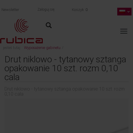
Newsletter
Zaloguj się
Koszyk
0
jesteś tutaj:
Wyposażenie gabinetu
/
wróć
Drut niklowo - tytanowy sztanga opakowanie 10 szt. rozm 0,10 cala
Drut niklowo - tytanowy sztanga
opakowanie 10 szt. rozm 0,10
cala
Drut niklowo - tytanowy sztanga opakowanie 10 szt. rozm
0,10 cala