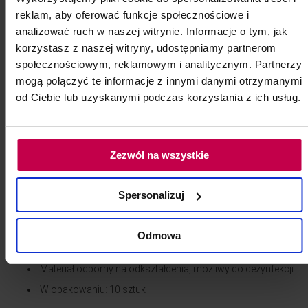
Profesjonalny
drut niklowo-tytanowy
w formie sztangi to
reklam, aby oferować funkcje społecznościowe i
niezawodny materiał wykorzystywany w korekcji wrastających
analizować ruch w naszej witrynie. Informacje o tym, jak
paznokci oraz w technikach ortonyksyjnych. Dzięki połączeniu
korzystasz z naszej witryny, udostępniamy partnerom
niklu i tytanu charakteryzuje się
wysoką sprężystością,
społecznościowym, reklamowym i analitycznym. Partnerzy
elastycznością oraz pamięcią kształtu
, co pozwala skutecznie
mogą połączyć te informacje z innymi danymi otrzymanymi
korygować tor wzrostu płytki paznokcia bez nadmiernego nacisku
i dyskomfortu dla pacjenta.
od Ciebie lub uzyskanymi podczas korzystania z ich usług.
Drut o średnicy
0,10 cala
jest cienki i precyzyjny – idealny do
delikatnych i trudnodostępnych miejsc.
Zezwól na wszystkie
Najważniejsze cechy:
Materiał: niklowo-tytanowy
– elastyczny, sprężysty, z
Spersonalizuj
pamięcią kształtu
Średnica: 0,10 cala
– idealna do precyzyjnej pracy
Odmowa
Do użytku w korekcji wrastających paznokci
Materiał odporny na odkształcenia, możliwy do dezynfekcji
W opakowaniu: 10 sztuk