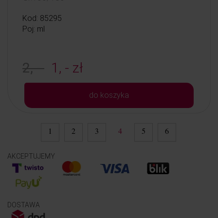
Kod: 85295
Poj: ml
2, -
1, - zł
do koszyka
1
2
3
4
5
6
AKCEPTUJEMY
DOSTAWA