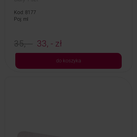
Kod: 8177
Poj: ml
35, -
33, - zł
do koszyka