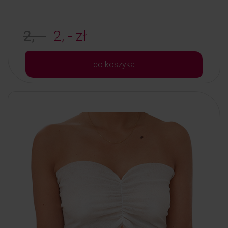
2, -
2, - zł
do koszyka