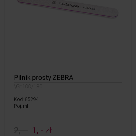
Pilnik prosty ZEBRA
\Gr.100/180
Kod: 85294
Poj: ml
2, -
1, - zł