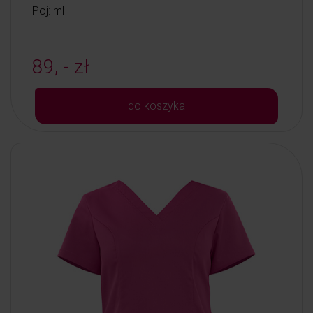
Poj: ml
89, - zł
do koszyka