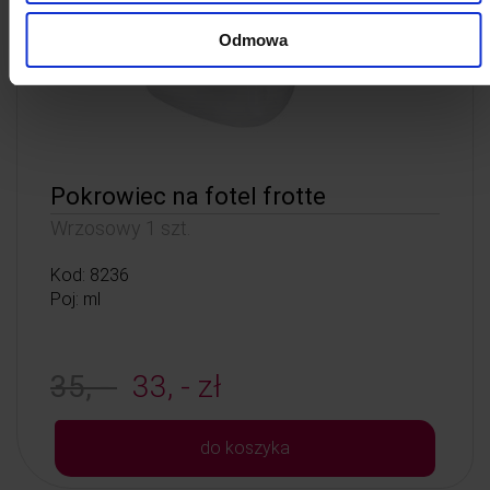
Odmowa
Pokrowiec na fotel frotte
Wrzosowy 1 szt.
Kod: 8236
Poj: ml
35, -
33, - zł
do koszyka