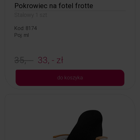
Pokrowiec na fotel frotte
Stalowy 1 szt.
Kod: 8174
Poj: ml
35, -
33, - zł
do koszyka