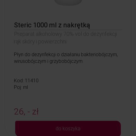
Steric 1000 ml z nakrętką
Preparat alkoholowy 70% vol do dezynfekcji
rąk skóry i powierzchni
Płyn do dezynfekcji o działaniu bakteriobójczym,
wirusobójczym i grzybobójczym.
Kod: 11410
Poj: ml
26, - zł
do koszyka