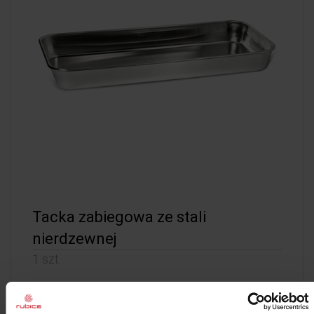
Tacka zabiegowa ze stali
nierdzewnej
1 szt.
Kod: 85234
Poj: ml