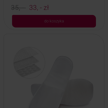
35, -
33, - zł
do koszyka