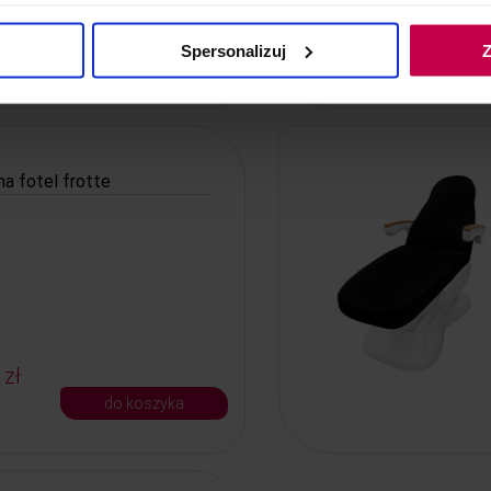
 zł
Spersonalizuj
Z
do koszyka
a fotel frotte
 zł
do koszyka