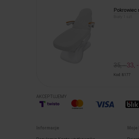
Pokrowiec n
Biały 1 szt.
35, -
33, -
Kod: 8177
AKCEPTUJEMY
Informacje
Moje 