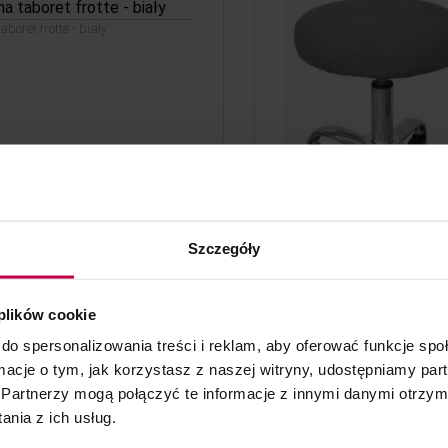
a taboret frotte - biały
boret frotte - biały
do koszyka
Szczegóły
 plików cookie
a fotel frotte - grafitowy
t.
do spersonalizowania treści i reklam, aby oferować funkcje sp
ormacje o tym, jak korzystasz z naszej witryny, udostępniamy p
Partnerzy mogą połączyć te informacje z innymi danymi otrzym
nia z ich usług.