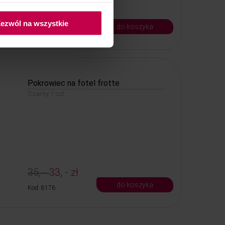
35, -
33, - zł
ezwól na wszystkie
do koszyka
Kod: 8236
Pokrowiec na fotel frotte
Czarny 1 szt.
35, -
33, - zł
do koszyka
Kod: 8176