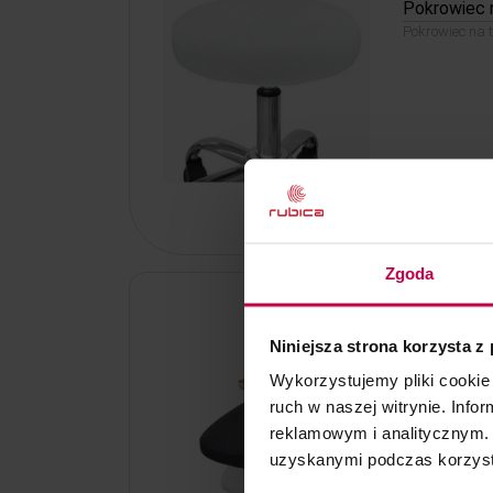
Pokrowiec n
Pokrowiec na ta
14, - zł
Kod: 83202
Zgoda
NOWOŚĆ
Niniejsza strona korzysta z
Pokrowiec n
Grafitowy 1 sz
Wykorzystujemy pliki cookie 
ruch w naszej witrynie. Inf
reklamowym i analitycznym. 
uzyskanymi podczas korzysta