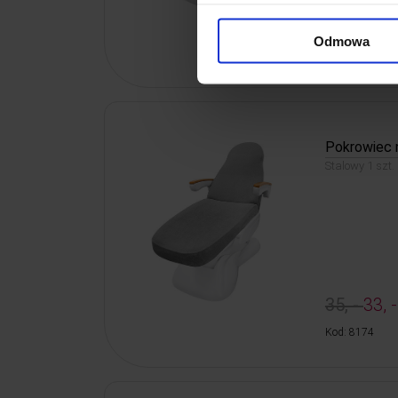
35, -
33, -
Odmowa
Kod: 8238
Pokrowiec n
Stalowy 1 szt.
35, -
33, -
Kod: 8174