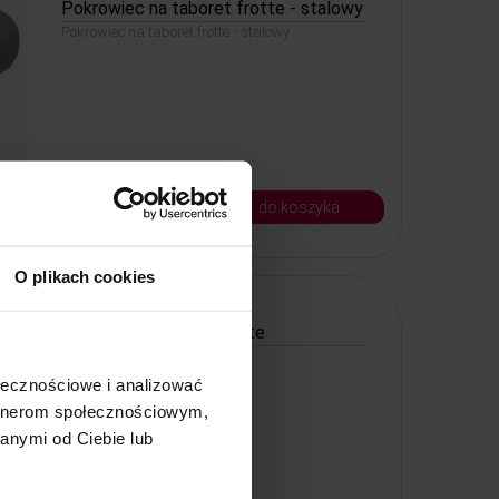
Pokrowiec na taboret frotte - stalowy
Pokrowiec na taboret frotte - stalowy
14, - zł
do koszyka
Kod: 83203
O plikach cookies
Pokrowiec na fotel frotte
Wrzosowy 1 szt.
ołecznościowe i analizować
artnerom społecznościowym,
anymi od Ciebie lub