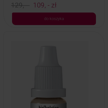
129, -
109, - zł
do koszyka