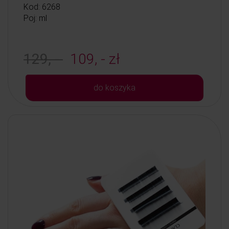
Kod: 6268
Poj: ml
129, -
109, - zł
do koszyka