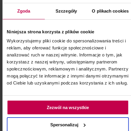
Zgoda
Szczegóły
O plikach cookies
Niniejsza strona korzysta z plików cookie
PROMOCJA
Wykorzystujemy pliki cookie do spersonalizowania treści i
Bioevolution Qline PRO Red 740 - 5
reklam, aby oferować funkcje społecznościowe i
analizować ruch w naszej witrynie. Informacje o tym, jak
ml
korzystasz z naszej witryny, udostępniamy partnerom
Bioevolution Qline PRO Red 740 - 5 ml
społecznościowym, reklamowym i analitycznym. Partnerzy
(ciemniejszy brudny róż z pastelowym
mogą połączyć te informacje z innymi danymi otrzymanymi
brązem)
od Ciebie lub uzyskanymi podczas korzystania z ich usług.
Kod: 6241
Poj: ml
Zezwól na wszystkie
129, -
109, - zł
Spersonalizuj