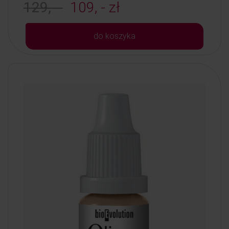
129, -
109, - zł
do koszyka