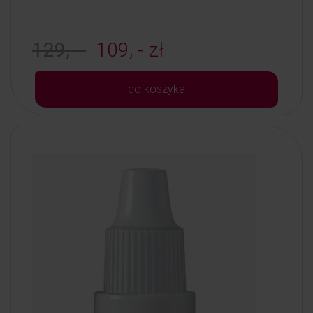
129, -
109, - zł
do koszyka