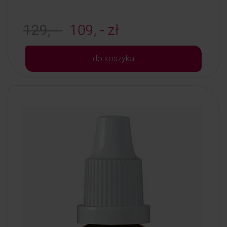
129, -
109, - zł
do koszyka