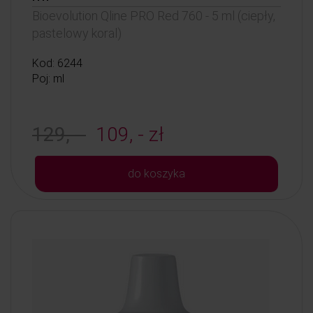
Bioevolution Qline PRO Red 760 - 5 ml (ciepły,
pastelowy koral)
Kod: 6244
Poj: ml
129, -
109, - zł
do koszyka