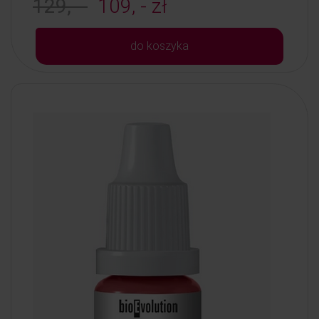
129, -
109, - zł
do koszyka