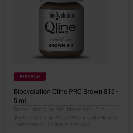
PROMOCJA
Bioevolution Qline PRO Brown 815 -
5 ml
Bioevolution Qline PRO Brown 815 - 5 ml
(jasny, ciepły brąz, wybarwia się rozjaśniając z
intensywności do lekkiej szarości)