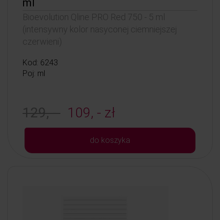
ml
Bioevolution Qline PRO Red 750 - 5 ml
(intensywny kolor nasyconej ciemniejszej
czerwieni)
Kod: 6243
Poj: ml
129, -
109, - zł
do koszyka