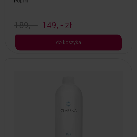
Poj: ml
189, -
149, - zł
do koszyka