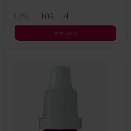
129, -
109, - zł
do koszyka