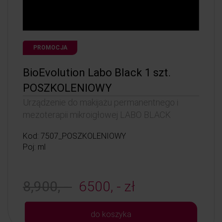
PROMOCJA
BioEvolution Labo Black 1 szt.
POSZKOLENIOWY
Urządzenie do makijażu permanentnego i
mezoterapii mikroigłowej LABO BLACK
Kod: 7507_POSZKOLENIOWY
Poj: ml
8,900, -
6500, - zł
do koszyka