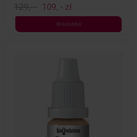
129, -
109, - zł
do koszyka