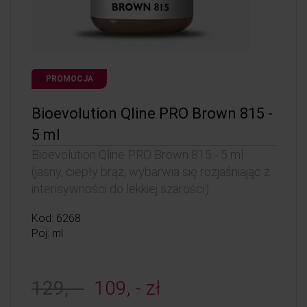
PROMOCJA
Bioevolution Qline PRO Brown 815 -
5 ml
Bioevolution Qline PRO Brown 815 - 5 ml
(jasny, ciepły brąz, wybarwia się rozjaśniając z
intensywności do lekkiej szarości)
Kod: 6268
Poj: ml
129, -
109, - zł