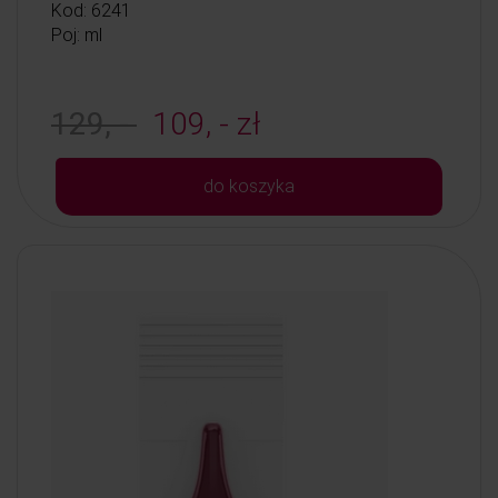
Kod: 6241
Poj: ml
129, -
109, - zł
do koszyka