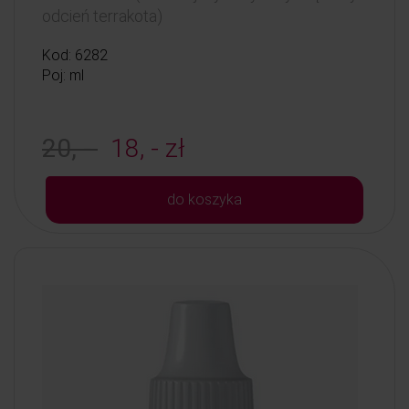
odcień terrakota)
Kod: 6282
Poj: ml
20, -
18, - zł
do koszyka