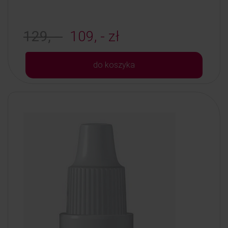
129, -
109, - zł
do koszyka