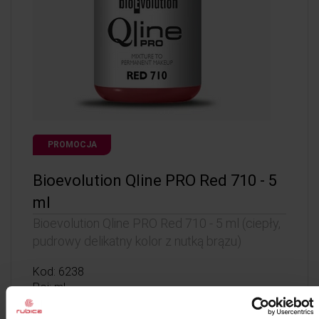
PROMOCJA
Bioevolution Qline PRO Red 710 - 5
ml
Bioevolution Qline PRO Red 710 - 5 ml (ciepły,
pudrowy delikatny kolor z nutką brązu)
Kod: 6238
Poj: ml