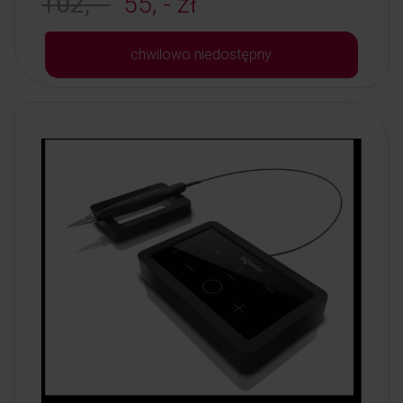
102, -
55, - zł
chwilowo niedostępny