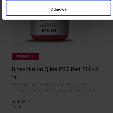
Odmowa
PROMOCJA
Bioevolution Qline PRO Red 711 - 5
ml
Bioevolution Qline PRO Red 711 - 5 ml
(pudrowa, ciepła brzoskwiniowa czerwień)
Kod: 6239
Poj: ml