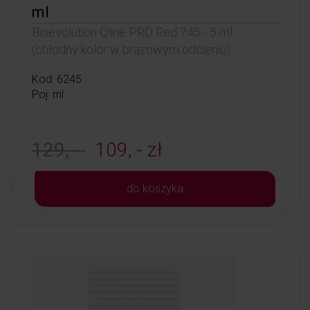
ml
Bioevolution Qline PRO Red 745 - 5 ml
(chłodny kolor w brązowym odcieniu)
Kod: 6245
Poj: ml
129, -
109, - zł
do koszyka