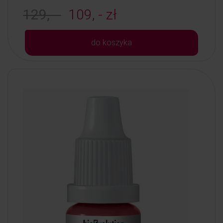
129, -
109, - zł
do koszyka