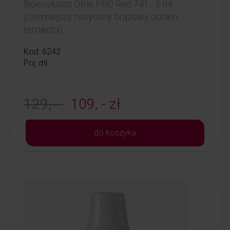
Bioevolution Qline PRO Red 741 - 5 ml
(ciemniejszy nasycony brązowy odcień
terrakota)
Kod: 6242
Poj: ml
129, -
109, - zł
do koszyka