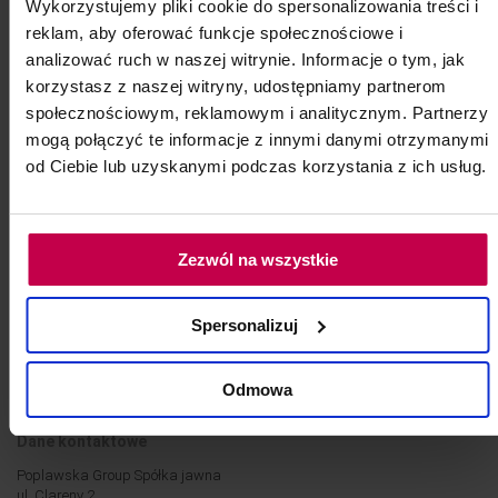
Wykorzystujemy pliki cookie do spersonalizowania treści i
reklam, aby oferować funkcje społecznościowe i
analizować ruch w naszej witrynie. Informacje o tym, jak
korzystasz z naszej witryny, udostępniamy partnerom
Informacje
Moje konto
społecznościowym, reklamowym i analitycznym. Partnerzy
mogą połączyć te informacje z innymi danymi otrzymanymi
Regulamin Konta użytkownika
Rejestracja
od Ciebie lub uzyskanymi podczas korzystania z ich usług.
Regulamin Sklepu Rubica
Logowanie
Polityka Prywatności
Koszyk
Transport i płatności
Znajdź nas
Zezwól na wszystkie
Regulamin kodów
Poplawska Group
rabatowych
Spersonalizuj
Serwis
Regulamin promocji produkt
za 1zł
Reklamacje
Odmowa
Zamówienia hurtowe
Dane kontaktowe
Poplawska Group Spółka jawna
ul. Clareny 2