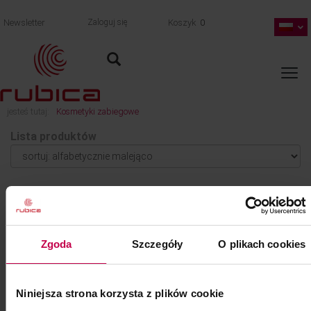
Newsletter
Zaloguj się
Koszyk
0
jesteś tutaj:
Kosmetyki zabiegowe
Lista produktów
1
2
3
AKCEPTUJEMY
Zgoda
Szczegóły
O plikach cookies
Niniejsza strona korzysta z plików cookie
DOSTAWA