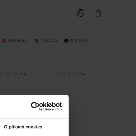
Bestsellery
Nowości
Promocje
abetycznie
data dodania
O plikach cookies