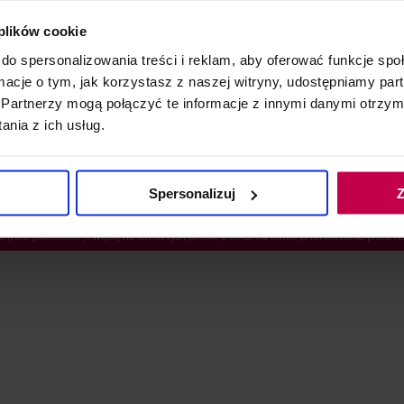
nto
Znajdź nas
 plików cookie
cja
Poplawska Group
do spersonalizowania treści i reklam, aby oferować funkcje sp
nie
Serwis
ormacje o tym, jak korzystasz z naszej witryny, udostępniamy p
Reklamacje
Partnerzy mogą połączyć te informacje z innymi danymi otrzym
Zamówienia hurtowe
nia z ich usług.
Spersonalizuj
Z
es (tzw. „ciasteczek”). Więcej na temat tych plików, a także na temat przetwarzania prze