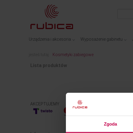
Urządzenia i akcesoria
Wyposażenie gabinetu
jesteś tutaj:
Kosmetyki zabiegowe
Lista produktów
AKCEPTUJEMY
Zgoda