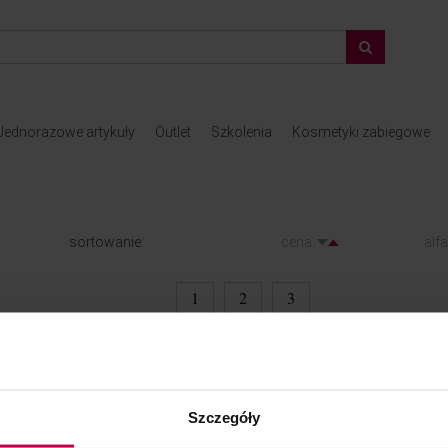
Jednorazowe artykuły
Outlet
Szkolenia
Kosmetyki zabiegowe
sortowanie:
cena
alf
1
2
3
DOSTAWA
Szczegóły