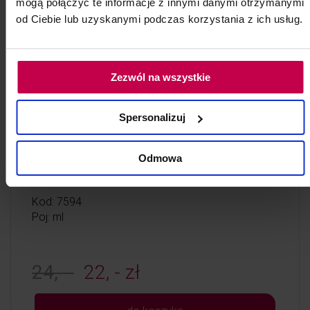
mogą połączyć te informacje z innymi danymi otrzymanymi
od Ciebie lub uzyskanymi podczas korzystania z ich usług.
Zezwól na wszystkie
PROMOCJA
Torebki do sterylizacji
Spersonalizuj
Wymiary 90 x 230mm opakowanie 200 szt.
Odmowa
Przeznaczone do sterylizacji w autoklawie parą
wodną oraz tlenkiem etylenu.
Kod: 7594
Poj: ml
24, -
22, - zł