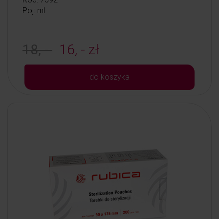
Poj: ml
18, -
16, - zł
do koszyka