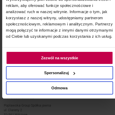
reklam, aby oferować funkcje społecznościowe i
analizować ruch w naszej witrynie. Informacje o tym, jak
korzystasz z naszej witryny, udostępniamy partnerom
Informacje
Moje konto
społecznościowym, reklamowym i analitycznym. Partnerzy
Regulamin Konta użytkownika
Rejestracja
mogą połączyć te informacje z innymi danymi otrzymanymi
od Ciebie lub uzyskanymi podczas korzystania z ich usług.
Regulamin Sklepu Rubica
Logowanie
Polityka Prywatności
Koszyk
Transport i płatności
Znajdź nas
Zezwól na wszystkie
Regulamin kodów
Poplawska Group
rabatowych
Serwis
Spersonalizuj
Regulamin promocji produkt
za 1zł
Reklamacje
Odmowa
Zamówienia hurtowe
Dane kontaktowe
Poplawska Group Spółka jawna
ul. Clareny 2
51-361 Wilczyce