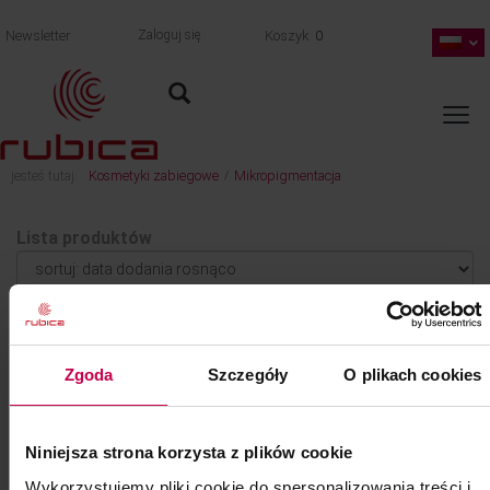
Newsletter
Zaloguj się
Koszyk
0
jesteś tutaj:
Kosmetyki zabiegowe
Mikropigmentacja
/
Lista produktów
AKCEPTUJEMY
Zgoda
Szczegóły
O plikach cookies
Niniejsza strona korzysta z plików cookie
DOSTAWA
Wykorzystujemy pliki cookie do spersonalizowania treści i