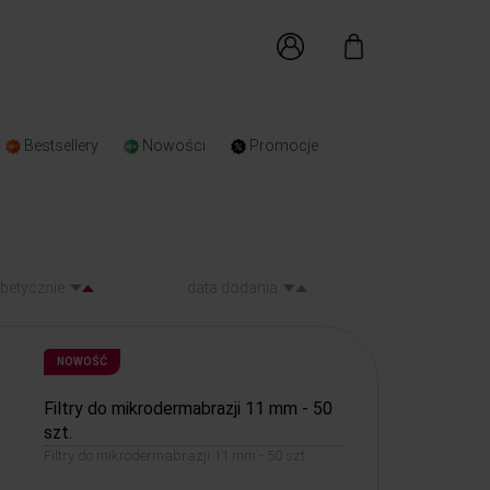
Bestsellery
Nowości
Promocje
abetycznie
data dodania
NOWOŚĆ
Filtry do mikrodermabrazji 11 mm - 50
szt.
Filtry do mikrodermabrazji 11 mm - 50 szt.