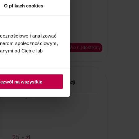
O plikach cookies
ołecznościowe i analizować
25, - zł
artnerom społecznościowym,
chwilowo niedostępny
Kod: 7200/R4
anymi od Ciebie lub
ezwól na wszystkie
Głowica do Microdermabrazji
diamentowej
Gradacja 220
25, - zł