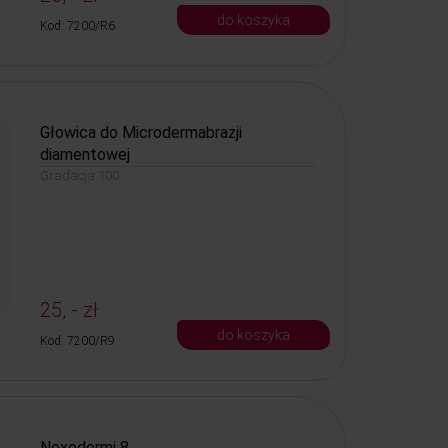
do koszyka
Kod: 7200/R6
Głowica do Microdermabrazji
diamentowej
Gradacja 100
25, - zł
do koszyka
Kod: 7200/R9
Nexodermi 8