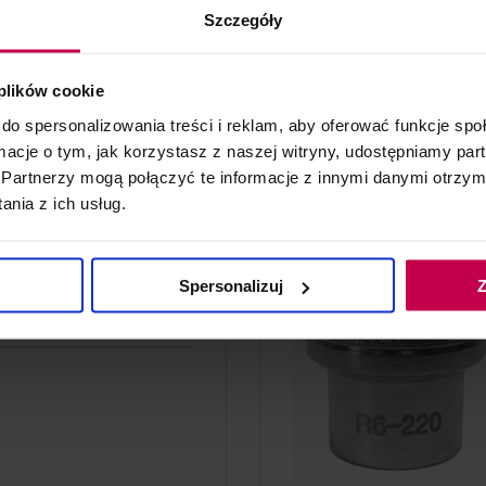
Szczegóły
 plików cookie
do spersonalizowania treści i reklam, aby oferować funkcje sp
ormacje o tym, jak korzystasz z naszej witryny, udostępniamy p
do koszyka
Partnerzy mogą połączyć te informacje z innymi danymi otrzym
nia z ich usług.
Spersonalizuj
Z
icrodermabrazji