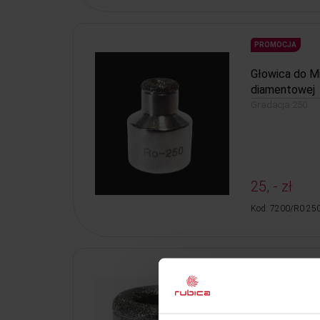
PROMOCJA
Głowica do M
diamentowej
Gradacja 250
25, - zł
Kod: 7200/R0 25
PROMOCJA
Głowica do M
diamentowej