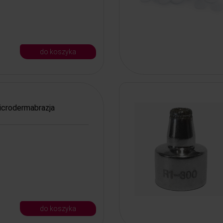
do koszyka
icrodermabrazja
do koszyka