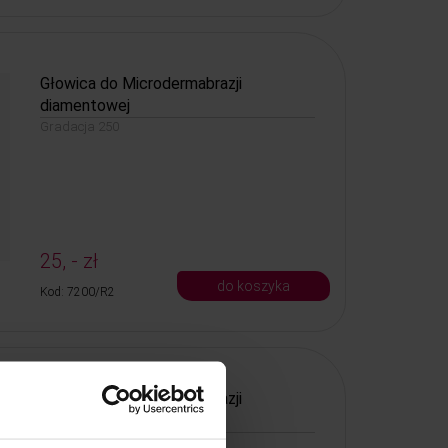
Głowica do Microdermabrazji
diamentowej
Gradacja 250
25, - zł
do koszyka
Kod: 7200/R2
Głowica do Microdermabrazji
diamentowej
Gradacja 150