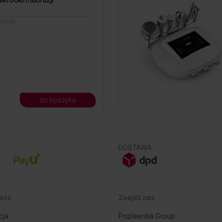
 dysze
do koszyka
DOSTAWA
nto
Znajdź nas
cja
Poplawska Group