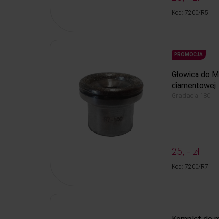
Kod: 7200/R5
PROMOCJA
Głowica do M
diamentowej
Gradacja 180
25, - zł
Kod: 7200/R7
Komplet do m