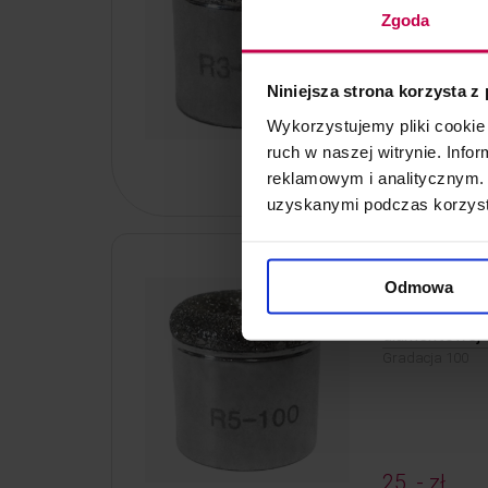
Gradacja 200
Zgoda
Niniejsza strona korzysta z
Wykorzystujemy pliki cookie 
25, - zł
ruch w naszej witrynie. Inf
Kod: 7200/R3
reklamowym i analitycznym. 
uzyskanymi podczas korzysta
PROMOCJA
Odmowa
Głowica do M
diamentowej
Gradacja 100
25, - zł