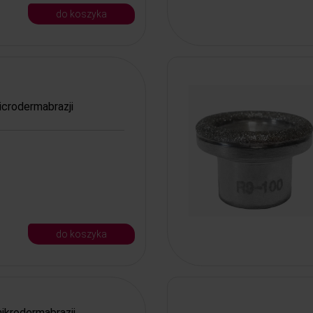
do koszyka
icrodermabrazji
do koszyka
ikrodermabrazji