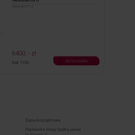
Nexodermi 8
6400, - zł
do koszyka
Kod: 7103
Dane kontaktowe
Poplawska Group Spółka jawna
ul. Clareny 2