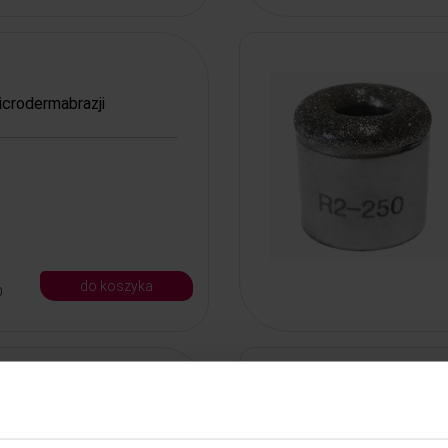
icrodermabrazji
do koszyka
0
icrodermabrazji