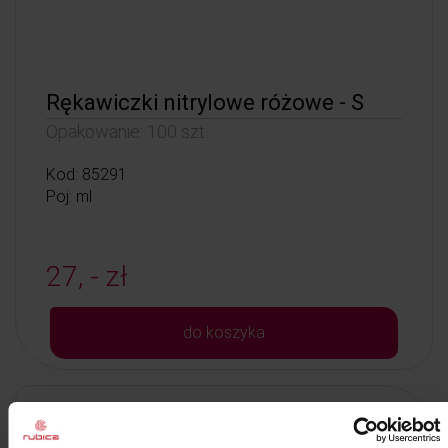
Rękawiczki nitrylowe różowe - S
Opakowanie: 100 szt.
Kod: 85291
Poj: ml
27, - zł
do koszyka