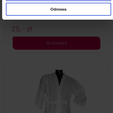
Kod: 85247
Poj: ml
Odmowa
25, - zł
do koszyka