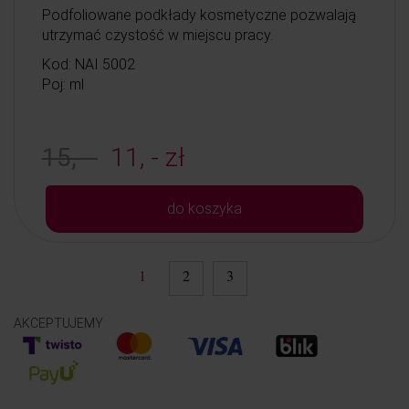
Podfoliowane podkłady kosmetyczne pozwalają
utrzymać czystość w miejscu pracy.
Kod: NAI 5002
Poj: ml
15, -
11, - zł
do koszyka
1
2
3
AKCEPTUJEMY