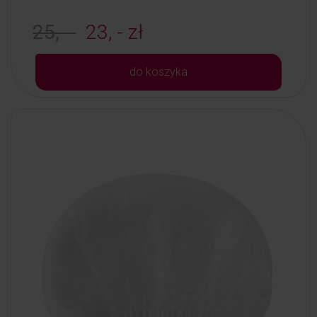
25, -
23, - zł
do koszyka