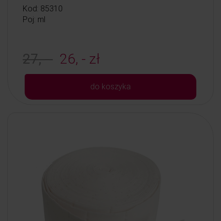
Kod: 85310
Poj: ml
27, -
26, - zł
do koszyka