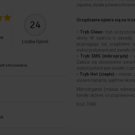
zapalne, działa powierzchown
Urządzenie opiera się na trz
24
- Tryb Clean
-
tryb oczyszczan
na
skóry. W oparciu o zasadę, 
Liczba Opinii
przyciągają się urządzenie
wykorzystywane jest światło z
- Tryb EMS (mikroprądy) -
w
Zaleca się stosowanie serum
iach stosowania.
wykorzystane jest światło cze
- Tryb Hot (ciepło) -
masaż z 
usuwa napięcia, ujędrnia skórę.
Mikrodrgania (masaż wibracy
kanały skórne, co poprawia wc
Kod: 7089
ok