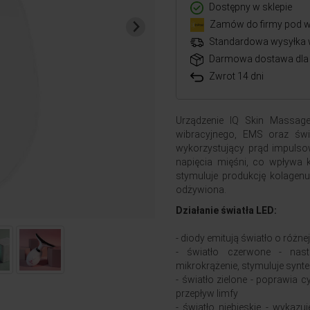
Dostępny w sklepie
Zamów do firmy pod w
Standardowa wysyłka 
Darmowa dostawa dla 
Zwrot 14 dni
Urządzenie IQ Skin Massage
wibracyjnego, EMS oraz świa
wykorzystujący prąd impulsow
napięcia mięśni, co wpływa 
stymuluje produkcję kolagenu 
odżywiona.
Działanie światła LED:
- diody emitują światło o różnej
- światło czerwone - nast
mikrokrążenie, stymuluje synt
- światło zielone - poprawia c
przepływ limfy
- światło niebieskie - wykazuj