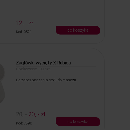
12, - zł
do koszyka
Kod: 3521
Zagłówki wycięty X Rubica
Opakowanie 100 szt.
Do zabezpieczania stołu do masażu.
20, -
20, - zł
do koszyka
Kod: 7890