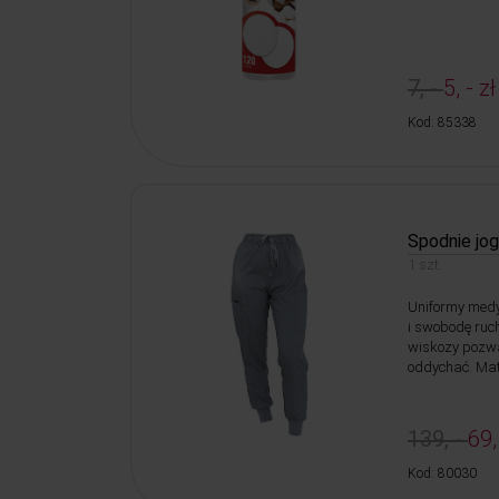
7, -
5, - zł
Kod: 85338
Spodnie jog
1 szt.
Uniformy medy
i swobodę ruc
wiskozy pozw
oddychać. Mat
139, -
69,
Kod: 80030