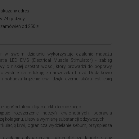
skazany adres
w 24 godziny
zamówień od 250 zł
r w swoim działaniu wykorzystuje działanie masażu
tła LED EMS (Electrical Muscle Stimulator) - zabieg
y o niskiej częstotliwości, który prowadzi do poprawy
korzystnie na redukcję zmarszczek i bruzd. Dodatkowo
i pobudza krążenie krwi, dzięki czemu skóra jest lepiej
 długości fali nie dając efektu termicznego.
ępuje rozszerzenie naczyń krwionośnych, poprawia
ezę kolagenu, ułatwia wymianę substancji odżywczych
yrkulację krwi, ogranicza wydzielanie sebum, przyspiesza
e działanie antybakteryjne, bakteriobójcze, łagodzi stany