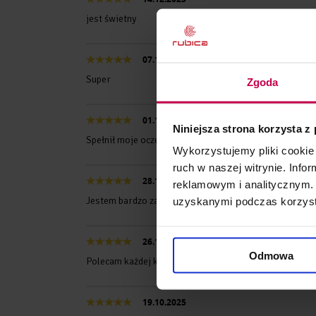
jest świetny
07.12.2025
Super
Zgoda
01.12.2025
Niniejsza strona korzysta z
Spełnił moje oczekiwania
Wykorzystujemy pliki cookie 
ruch w naszej witrynie. Inf
28.11.2025
reklamowym i analitycznym. 
Jestem bardzo zadowolona z masazera bardzo dobrze 
uzyskanymi podczas korzysta
26.11.2025
Odmowa
Polecam każdej kobiecie
19.10.2025