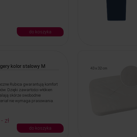
do koszyka
gery kolor stalowy M
czne Rubica gwarantują komfort
hów. Dzięki zawartości włókien
alają skórze swobodnie
eriał nie wymaga prasowania.
 - zł
do koszyka