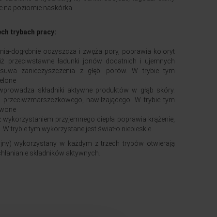
ie na poziomie naskórka
ech trybach pracy:
ia-dogłębnie oczyszcza i zwęża pory, poprawia koloryt
iż przeciwstawne ładunki jonów dodatnich i ujemnych
 usuwa zanieczyszczenia z głębi porów. W trybie tym
ielone
prowadza składniki aktywne produktów w głąb skóry.
 przeciwzmarszczkowego, nawilżającego. W trybie tym
rwone
wykorzystaniem przyjemnego ciepła poprawia krążenie,
 W trybie tym wykorzystane jest światło niebieskie.
jny) wykorzystany w każdym z trzech trybów otwierają
hłanianie składników aktywnych.