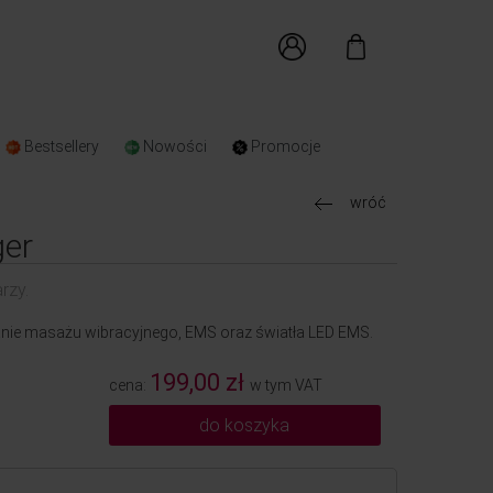
Bestsellery
Nowości
Promocje
wróć
ger
rzy.
anie masażu wibracyjnego, EMS oraz światła LED EMS.
199,00 zł
cena:
w tym VAT
do koszyka