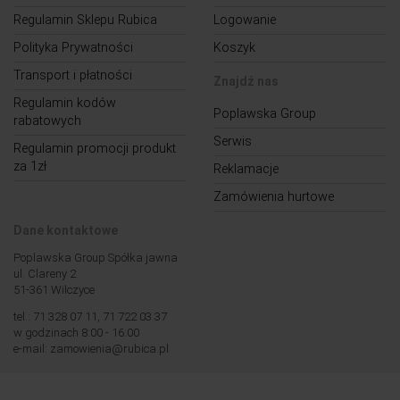
Regulamin Sklepu Rubica
Logowanie
Polityka Prywatności
Koszyk
Transport i płatności
Znajdź nas
Regulamin kodów
Poplawska Group
rabatowych
Serwis
Regulamin promocji produkt
za 1zł
Reklamacje
Zamówienia hurtowe
Dane kontaktowe
Poplawska Group Spółka jawna
ul. Clareny 2
51-361 Wilczyce
tel.: 71 328 07 11, 71 722 03 37
w godzinach 8:00 - 16:00
e-mail: zamowienia@rubica.pl