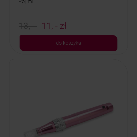
Poj: ml
13, -
11, - zł
do koszyka