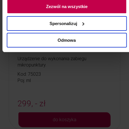
Zezwól na wszystkie
Spersonalizuj
Mikropen - urządzenie do
mikropunktury i mezoterapii
Odmowa
frakcyjnej
Urządzenie do wykonania zabiegu
mikropunktury.
Kod: 75023
Poj: ml
299, - zł
do koszyka