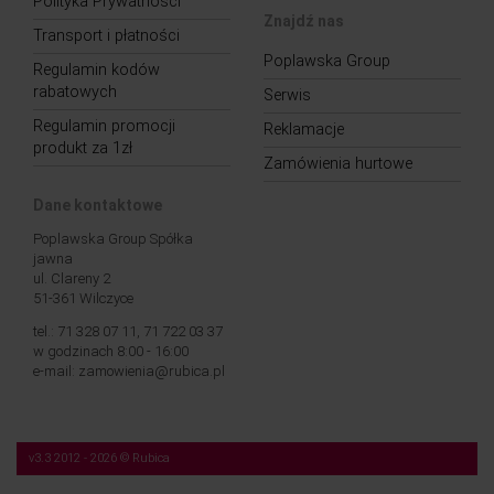
Polityka Prywatności
Znajdź nas
Transport i płatności
Poplawska Group
Regulamin kodów
rabatowych
Serwis
Regulamin promocji
Reklamacje
produkt za 1zł
Zamówienia hurtowe
Dane kontaktowe
Poplawska Group Spółka
jawna
ul. Clareny 2
51-361 Wilczyce
tel.: 71 328 07 11, 71 722 03 37
w godzinach 8:00 - 16:00
e-mail: zamowienia@rubica.pl
v3.3 2012 - 2026 © Rubica
Nasza strona korzysta z plików cookies (tzw. „ciasteczek”). Więcej na temat tych