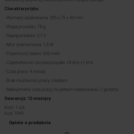
Charakterystyka:
- Wymiary opakowania: 205 x 75 x 40 mm
- Waga produktu: 78 g
- Napięcie baterii: 3,7 V
- Moc znamionowa: 1,5 W
- Pojemność baterii: 500 mAh
- Częstotliwość oscylacji łopatki: 24 kHz ±1 kHz
- Czas pracy: 4 minuty
- Brak możliwości pracy z kablem
- Maksymalny czas pracy na jednym naładowaniu: 2 godziny
Gwarancja: 12 miesięcy
Ilość: 1 szt.
Kod: 7049
Opinie o produkcie