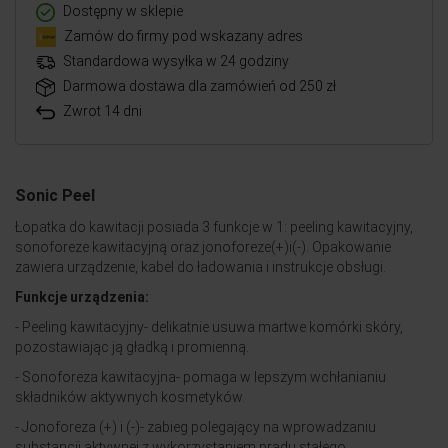
Dostępny w sklepie
Zamów do firmy pod wskazany adres
Standardowa wysyłka w 24 godziny
Darmowa dostawa dla zamówień od 250 zł
Zwrot 14 dni
Sonic Peel
Łopatka do kawitacji posiada 3 funkcje w 1: peeling kawitacyjny,
sonoforeze kawitacyjną oraz jonoforeze(+)i(-). Opakowanie
zawiera urządzenie, kabel do ładowania i instrukcje obsługi.
Funkcje urządzenia:
- Peeling kawitacyjny- delikatnie usuwa martwe komórki skóry,
pozostawiając ją gładką i promienną.
- Sonoforeza kawitacyjna- pomaga w lepszym wchłanianiu
składników aktywnych kosmetyków.
- Jonoforeza (+) i (-)- zabieg polegający na wprowadzaniu
substancji aktywnej z wykorzystaniem prądu stałego.