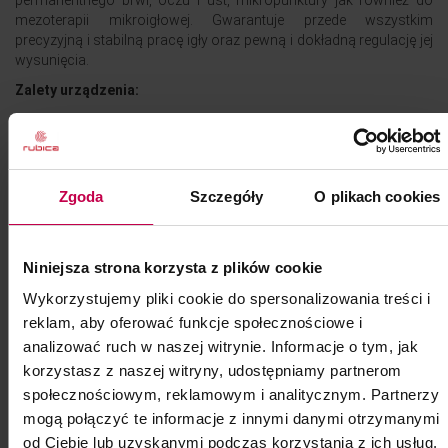
mezoterapii mikroigłowej. Gwarantuje przede wszystkim
precyzyjną i stabilną pracę igły oraz pewną i dokładną regulację jej
wysunięcia.
Zalety urządzenia:
- polska produkcja
- nowoczesny design
- ergonomiczna, aluminiowa rękojeść
- intuicyjny panel kontrolny z hartowanego szkła
Zgoda
Szczegóły
O plikach cookies
- płynna regulacja prędkości
- precyzyjna kontrola wysuwu igły
- cicha, precyzyjna praca
Niniejsza strona korzysta z plików cookie
Zestaw zawiera:
Wykorzystujemy pliki cookie do spersonalizowania treści i
- urządzenie główne
reklam, aby oferować funkcje społecznościowe i
- rękojeść
analizować ruch w naszej witrynie. Informacje o tym, jak
- walizkę ochronną z rączką i paskiem
korzystasz z naszej witryny, udostępniamy partnerom
- zasilacz
społecznościowym, reklamowym i analitycznym. Partnerzy
- włącznik nożny
mogą połączyć te informacje z innymi danymi otrzymanymi
- podstawkę pod rękojeść
- instrukcję i kartę gwarancyjną
od Ciebie lub uzyskanymi podczas korzystania z ich usług.