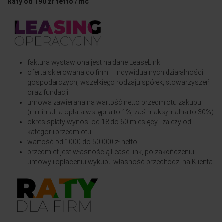
Raty od 190 zł netto / mc
faktura wystawiona jest na dane LeaseLink
oferta skierowana do firm – indywidualnych działalności
gospodarczych, wszelkiego rodzaju spółek, stowarzyszeń
oraz fundacji
umowa zawierana na wartość netto przedmiotu zakupu
(minimalna opłata wstępna to 1%, zaś maksymalna to 30%)
okres spłaty wynosi od 18 do 60 miesięcy i zależy od
kategorii przedmiotu
wartość od 1000 do 50 000 zł netto
przedmiot jest własnością LeaseLink, po zakończeniu
umowy i opłaceniu wykupu własność przechodzi na Klienta