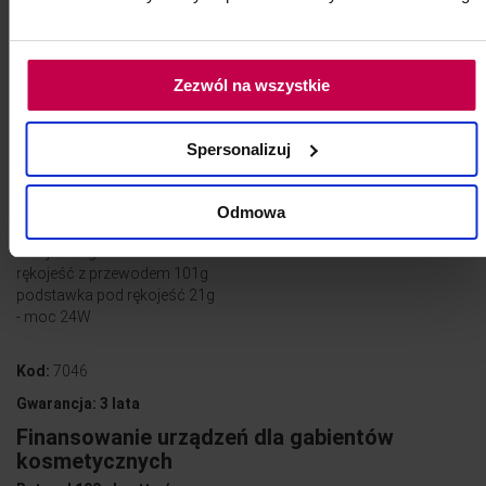
- przedłużka kabla do rękojeści
Parametry techniczne:
Zezwól na wszystkie
- prędkość wysuwu igły regulacja w skali 50-150 Hz
- zasilanie 100-240 AC/12DC
- wymiary stacji:
Spersonalizuj
szerokość 129 mm
długość 73 mm
wysokość 95mm
Odmowa
- waga:
stacja 345g
rękojeść z przewodem 101g
podstawka pod rękojeść 21g
- moc 24W
Kod:
7046
Gwarancja: 3 lata
Finansowanie urządzeń dla gabientów
kosmetycznych