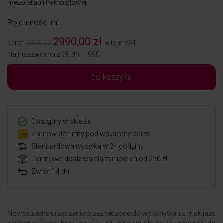
mezoterapii mikroigłowej.
Pojemność: ml
2990,00 zł
cena:
8990,00
w tym VAT
Najniższa cena z 30 dni: 1990
do koszyka
Dostępny w sklepie
Zamów do firmy pod wskazany adres
Standardowa wysyłka w 24 godziny
Darmowa dostawa dla zamówień od 250 zł
Zwrot 14 dni
Nowoczesne urządzenie przeznaczone do wykonywania makijażu
permanentnego brwi, oczu i ust, mikropunktury jak również do