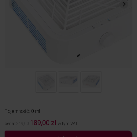
Pojemność: 0 ml
189,00 zł
cena:
249,00
w tym VAT