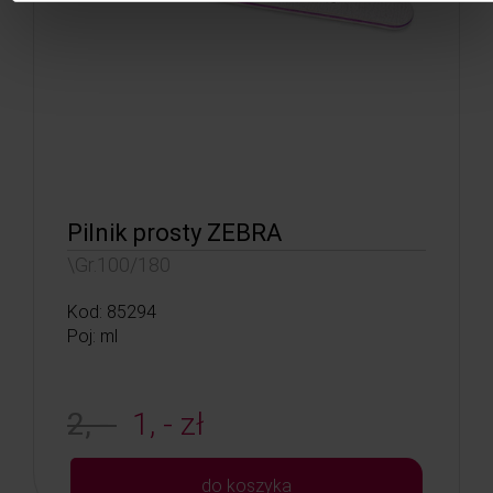
Pilnik prosty ZEBRA
\Gr.100/180
Kod: 85294
Poj: ml
2, -
1, - zł
do koszyka