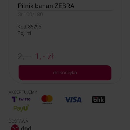
Pilnik banan ZEBRA
Gr.100/180
Kod: 85295
Poj: ml
2, -
1, - zł
do koszyka
AKCEPTUJEMY
DOSTAWA