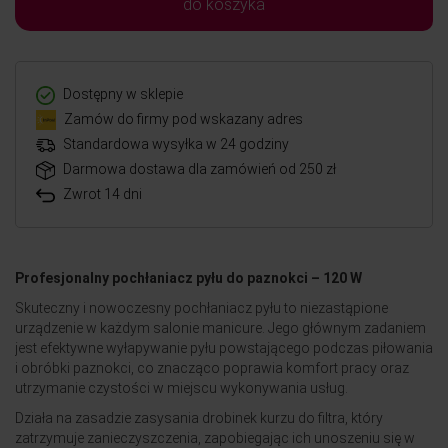
do koszyka
Dostępny w sklepie
Zamów do firmy pod wskazany adres
Standardowa wysyłka w 24 godziny
Darmowa dostawa dla zamówień od 250 zł
Zwrot 14 dni
Profesjonalny pochłaniacz pyłu do paznokci – 120 W
Skuteczny i nowoczesny pochłaniacz pyłu to niezastąpione
urządzenie w każdym salonie manicure. Jego głównym zadaniem
jest efektywne wyłapywanie pyłu powstającego podczas piłowania
i obróbki paznokci, co znacząco poprawia komfort pracy oraz
utrzymanie czystości w miejscu wykonywania usług.
Działa na zasadzie zasysania drobinek kurzu do filtra, który
zatrzymuje zanieczyszczenia, zapobiegając ich unoszeniu się w