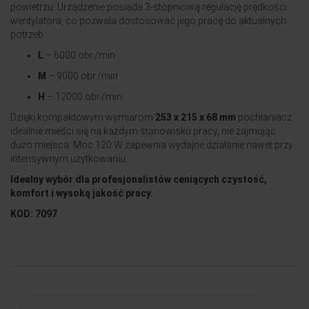
powietrzu. Urządzenie posiada 3-stopniową regulację prędkości
wentylatora, co pozwala dostosować jego pracę do aktualnych
potrzeb:
L
– 6000 obr./min
M
– 9000 obr./min
H
– 12000 obr./min
Dzięki kompaktowym wymiarom
253 x 215 x 68 mm
pochłaniacz
idealnie mieści się na każdym stanowisku pracy, nie zajmując
dużo miejsca. Moc 120 W zapewnia wydajne działanie nawet przy
intensywnym użytkowaniu.
Idealny wybór dla profesjonalistów ceniących czystość,
komfort i wysoką jakość pracy.
KOD: 7097