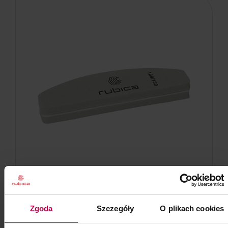
Bloczek polerski gr. 100/180
Zgoda
Szczegóły
O plikach cookies
1 szt.