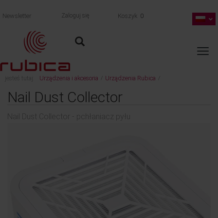
Newsletter
Zaloguj się
Koszyk
0
jesteś tutaj:
Urządzenia i akcesoria
Urządzenia Rubica
/
/
wróć
Nail Dust Collector - pchłaniacz pyłu
Nail Dust Collector
Nail Dust Collector - pchłaniacz pyłu