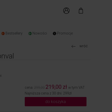
Bestsellery
Nowości
Promocje
wróć
onval
i.
219,00 zł
cena:
299,00
w tym VAT
Najniższa cena z 30 dni: 299zł
do koszyka