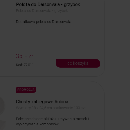
Pelota do Darsonvala - grzybek
Pelota do Darsonvala - grzybek
Dodatkowa pelota do Darsonvala
35, - zł
do koszyka
Kod: 72011
PROMOCJA
Chusty zabiegowe Rubica
Wymiary 38 x 24,5 cm opakowanie 100 szt.
Polecane do demakijażu, zmywania masek i
wykonywania kompresów.