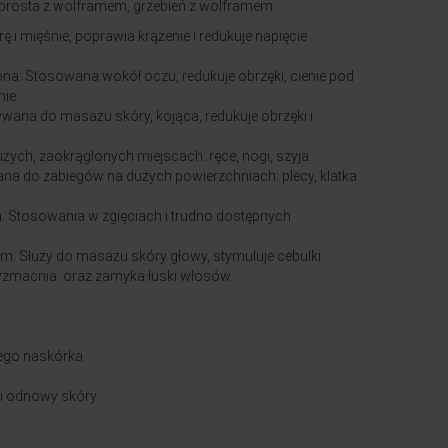
r, prosta z wolframem, grzebień z wolframem.
ę i mięśnie, poprawia krążenie i redukuje napięcie
a: Stosowana wokół oczu, redukuje obrzęki, cienie pod
ie.
wana do masażu skóry, kojąca, redukuje obrzęki i
żych, zaokrąglonych miejscach: ręce, nogi, szyja.
ana do zabiegów na dużych powierzchniach: plecy, klatka
: Stosowania w zgięciach i trudno dostępnych
m: Służy do masażu skóry głowy, stymuluje cebulki
wzmacnia oraz zamyka łuski włosów.
wego naskórka
 i odnowy skóry