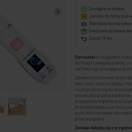
Dostępny w sklepie
Zamów do firmy pod w
Standardowa wysyłka 
Darmowa dostawa dla 
Zwrot 14 dni
Darsonval
to urządzenie wykor
do terapii i pielęgnacji skóry.
dermatologii ze względu na swo
Działanie Darsonvala obejmuj
tlenu, który stanowi jedną z n
co przyczynia się do stosowani
proces złuszczania naskórka, 
przyspiesza krążenie oraz po
W kontakcie peloty ze skórą pa
ozon, który posiada silne właś
przeciwzapalne.
Zestaw składa się z urządzeni