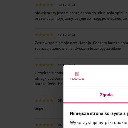
30.12.2024
nie wiem czy jestem dobrą osobą do udzielania opinii n
prezent dla mojej żony. Jedyne co mogę powiedzieć, że
12.12.2024
Zestaw spełnił moje oczekiwania. Ponadto bardzo dobr
realizacja zamówienia. Uważam te zakupy za udane
11.12.2024
Urządzenie godne polecenia. Już po kilku zabiegach wid
obrzęk pod oczami widocznie mniejszy. Córka stosuje 
bardzo świetliście i są niezmiernie gładkie.
Zgoda
06.12.2024
Super.
Niniejsza strona korzysta z
Wykorzystujemy pliki cookie 
06.12.2024