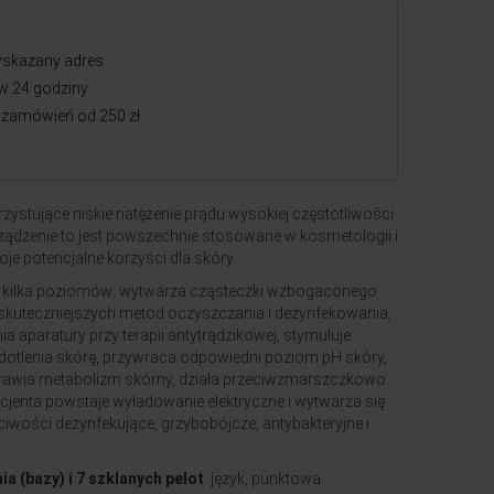
skazany adres
w 24 godziny
zamówień od 250 zł
zystujące niskie natężenie prądu wysokiej częstotliwości
 Urządzenie to jest powszechnie stosowane w kosmetologii i
je potencjalne korzyści dla skóry.
e kilka poziomów: wytwarza cząsteczki wzbogaconego
ajskuteczniejszych metod oczyszczania i dezynfekowania,
a aparatury przy terapii antytrądzikowej, stymuluje
dotlenia skórę, przywraca odpowiedni poziom pH skóry,
prawia metabolizm skórny, działa przeciwzmarszczkowo.
cjenta powstaje wyładowanie elektryczne i wytwarza się
ciwości dezynfekujące, grzybobójcze, antybakteryjne i
a (bazy) i 7 szklanych pelot
: język, punktowa