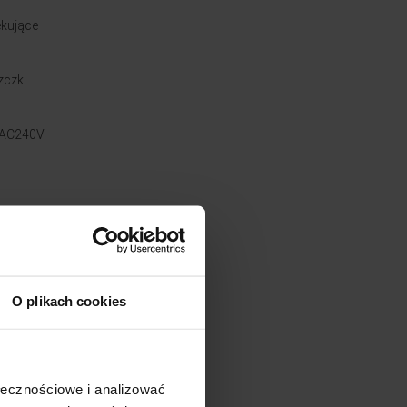
ekujące
zczki
V-AC240V
o 20 min
 poziomów
O plikach cookies
ołecznościowe i analizować