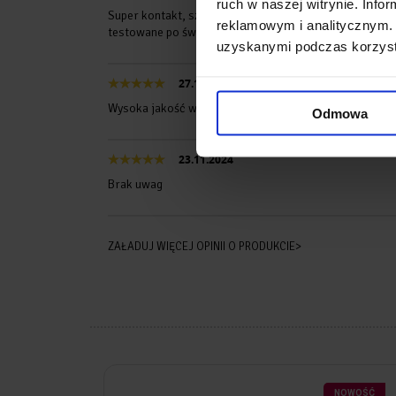
ruch w naszej witrynie. Inf
Super kontakt, szybka bezpieczna wysyłka. Samo urząd
reklamowym i analitycznym. 
testowane po świętach. Jestem przekonana, że będzie 
uzyskanymi podczas korzysta
27.11.2024
Wysoka jakość w niskiej cenie. Polecam :)
Odmowa
23.11.2024
Brak uwag
ZAŁADUJ WIĘCEJ OPINII O PRODUKCIE>
NOWOŚĆ