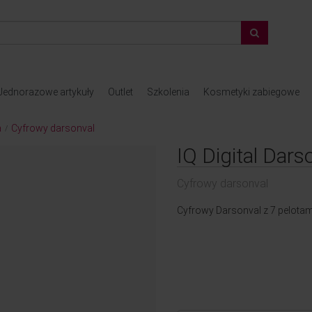
Jednorazowe artykuły
Outlet
Szkolenia
Kosmetyki zabiegowe
a
Cyfrowy darsonval
/
IQ Digital Dars
Cyfrowy darsonval
Cyfrowy Darsonval z 7 pelotam