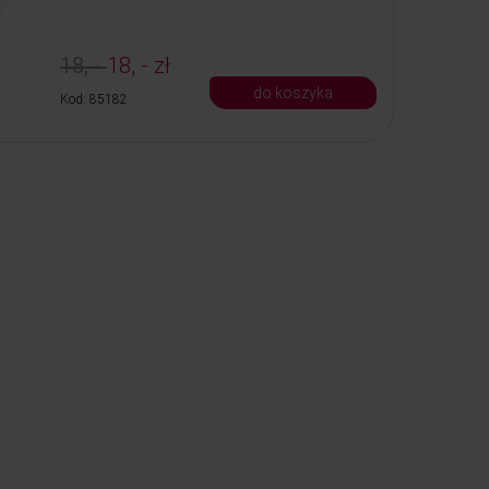
18, -
18, - zł
do koszyka
Kod: 85182