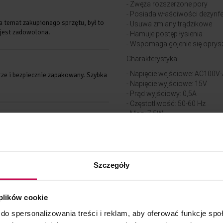
- Zwęża rozszerzone pory
- Posiada właściwości dezynf
a temat zakupionego sprzętu, był to
- Usuwa zmiany trądzikowe
 jest zadowolona.
- Hamuje postęp łysienia
- Wspomaga gojenie się oprys
Charakterystyka:
- Napięcie wejściowe: AC100
ze i bezpiecznie zapakowany. Szybka
- Napięcie wyjściowe: 15V
- Prąd wyjściowy: 0,5A
- Częstotliwość: 50-60 Hz
- Moc: 7,5W
- Automatyczne wyłączanie: p
ać efekty na twarzy. Skóra gładsza, a
- Regulacja intensywności: 9
na włosy, po zabiegu wyglądają
Gwarancja: 12 miesięcy
1 szt.
Szczegóły
Kod produktu: 7204
 plików cookie
do spersonalizowania treści i reklam, aby oferować funkcje sp