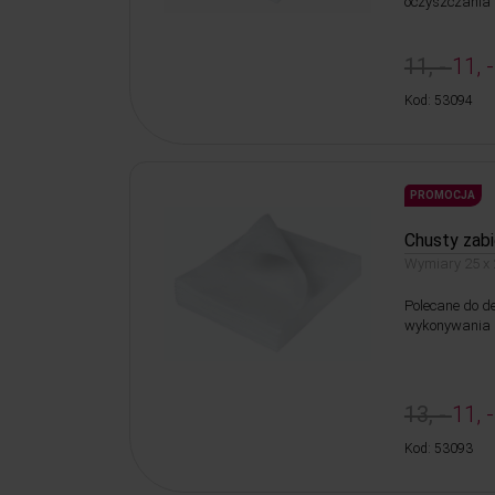
oczyszczania 
11, -
11, -
Kod: 53094
PROMOCJA
Chusty zab
Wymiary 25 x
Polecane do d
wykonywania 
13, -
11, -
Kod: 53093