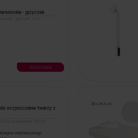
arsonvala - języczek
onvala - języczek 1 szt.
do koszyka
 do oczyszczania twarzy z
16 cm opakowanie 100 szt.
zabiegów mechanicznego