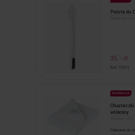
Pelota do D
Pelota do Dars
35, - zł
Kod: 72013
PROMOCJA
Chusteczki
włókniny
Wymiary 20 x 
Polecane do 