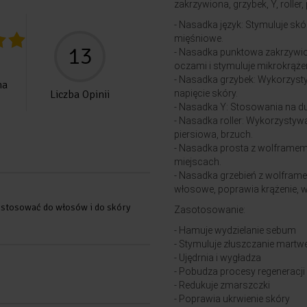
zakrzywiona, grzybek, Y, rolle
- Nasadka język: Stymuluje skór
mięśniowe.
13
- Nasadka punktowa zakrzywion
oczami i stymuluje mikrokrążen
- Nasadka grzybek: Wykorzysty
na
Liczba Opinii
napięcie skóry.
- Nasadka Y: Stosowania na du
- Nasadka roller: Wykorzystyw
piersiowa, brzuch.
- Nasadka prosta z wolframem
miejscach.
- Nasadka grzebień z wolframe
włosowe, poprawia krążenie, 
m stosować do włosów i do skóry
Zasotosowanie:
- Hamuje wydzielanie sebum
- Stymuluje złuszczanie mart
- Ujędrnia i wygładza
- Pobudza procesy regeneracji
- Redukuje zmarszczki
- Poprawia ukrwienie skóry