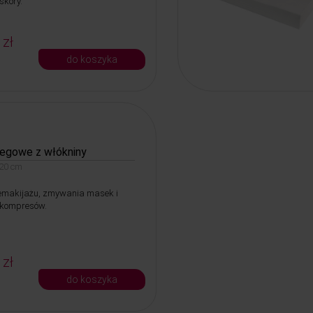
skóry.
 zł
do koszyka
iegowe z włókniny
 20 cm
emakijażu, zmywania masek i
kompresów.
 zł
do koszyka