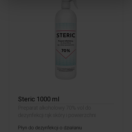
Steric 1000 ml
Preparat alkoholowy 70% vol do
dezynfekcji rąk skóry i powierzchni
Płyn do dezynfekcji o działaniu