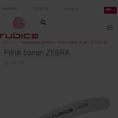
Newsletter
Zaloguj się
Koszyk
0
jesteś tutaj:
Wyposażenie gabinetu
Pilniki i polerki do rąk
Gr.100/180
/
/
wróć
Pilnik banan ZEBRA
Gr.100/180