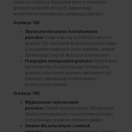
manicure i pedicure. Nasz pilnik łączy w sobie dwie
gradacje na dwóch stronach, zapewniając
wszechstronne możliwości pielęgnacji paznokci.
Gradacja 100:
Skuteczne skracanie i kształtowanie
paznokci:
Dzięki większej szorstkości strony o
gradacji 100, nasz pilnik doskonale poradzi sobie
z usuwaniem większych ilości materiału, idealnie
sprawdzając się przy dłuższych paznokciach.
Precyzyjne zmniejszanie grubości:
Pilnik Rubica
jest doskonały do precyzyjnego zmniejszania
grubości sztucznych paznokci akrylowych lub
żelowych, zapewniając kontrolowane i
profesjonalne rezultaty.
Gradacja 180:
Wygładzanie i wykończenie
paznokci:
Delikatniejsza gradacja 180 zapewnia
skuteczne wygładzanie i wykończenie paznokci,
pozostawiając je pięknie zadbane i gładkie.
Idealne dla naturalnych i cienkich
paznokci:
Dzięki niewielkiej szorstkości, strona o