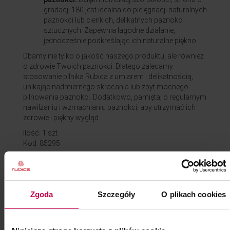
gradacji 180 jest idealna do pielęgnacji naturalnych
paznokci lub cienkich, delikatnych paznokci
sztucznych. Zapewnia łagodne działanie,
jednocześnie podkreślając ich naturalne piękno.
Dbamy nie tylko o jakość naszego produktu, ale również
o zdrowie Twoich paznokci. Dlatego zalecamy
stosowanie pilnika Rubica z umiarem i delikatnością,
unikając nadmiernego skracania lub zbyt mocnego
pilnowania paznokci. Dodatkowo, pamiętaj o regularnym
nawilżaniu i wzmacnianiu paznokci, aby utrzymać ich
zdrowie i piękny wygląd.
Ilość: 1 szt.
Kod: 85295
Pojemność: ml
Zgoda
Szczegóły
O plikach cookies
1,00 zł
cena:
1,50
w tym VAT