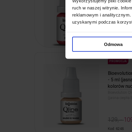
Wykorzystujemy pliki cookie 
ruch w naszej witrynie. Inf
reklamowym i analitycznym. 
uzyskanymi podczas korzysta
129, -
109
Kod: 6239
Odmowa
PROMOCJA
Bioevoluti
- 5 ml (jas
kolorów nu
Bioevolution 
(jasna ciepła
129, -
109
Kod: 6248