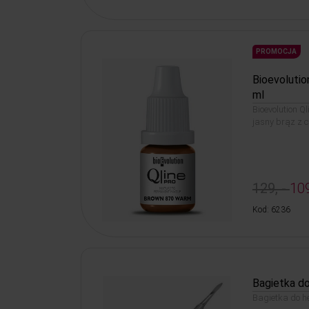
PROMOCJA
Bioevolutio
ml
Bioevolution Ql
jasny brąz z c
129, -
109
Kod: 6236
Bagietka d
Bagietka do he