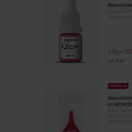
Bioevolutio
Bioevolution Ql
pastelowy kor
129, -
109
Kod: 6244
PROMOCJA
Bioevolutio
ml MONOD
Bioevolution Q
MONODOSE (in
ciemniejszej c