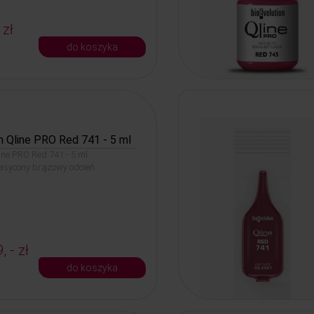
 zł
do koszyka
n Qline PRO Red 741 - 5 ml
line PRO Red 741 - 5 ml
nasycony brązowy odcień
, - zł
do koszyka