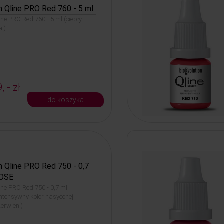
n Qline PRO Red 760 - 5 ml
ine PRO Red 760 - 5 ml (ciepły,
al)
, - zł
do koszyka
n Qline PRO Red 750 - 0,7
OSE
line PRO Red 750 - 0,7 ml
tensywny kolor nasyconej
zerwieni)