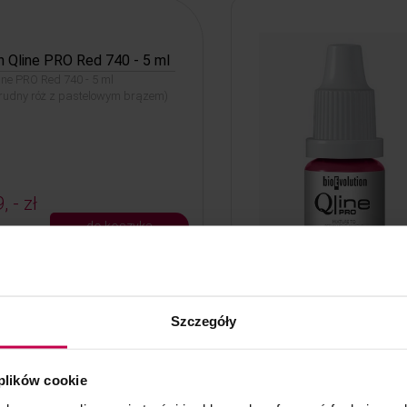
n Qline PRO Red 740 - 5 ml
line PRO Red 740 - 5 ml
brudny róż z pastelowym brązem)
, - zł
do koszyka
Szczegóły
n Qline PRO Red 711 - 5 ml
line PRO Red 711 - 5 ml (pudrowa,
 plików cookie
winiowa czerwień)