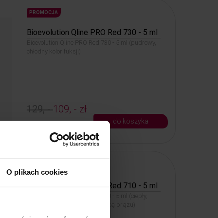
PROMOCJA
Bioevolution Qline PRO Red 730 - 5 ml
Bioevolution Qline PRO Red 730 - 5 ml (pudrowy,
chłodny kolor fuksji)
129, -
109, - zł
do koszyka
Kod: 6240
PROMOCJA
O plikach cookies
Bioevolution Qline PRO Red 710 - 5 ml
Bioevolution Qline PRO Red 710 - 5 ml (ciepły,
pudrowy delikatny kolor z nutką brązu)