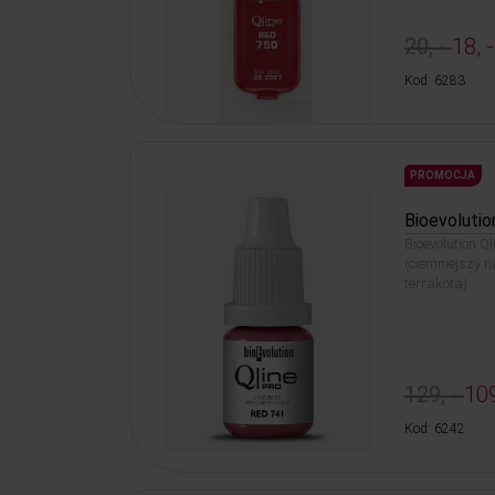
20, -
18, -
Kod: 6283
PROMOCJA
Bioevolutio
Bioevolution Q
(ciemniejszy 
terrakota)
129, -
109
Kod: 6242