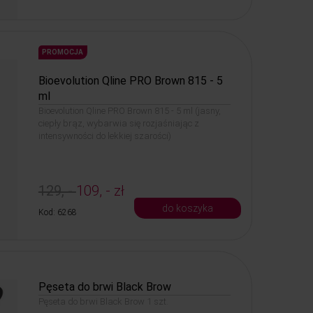
PROMOCJA
Bioevolution Qline PRO Brown 815 - 5
ml
Bioevolution Qline PRO Brown 815 - 5 ml (jasny,
ciepły brąz, wybarwia się rozjaśniając z
intensywności do lekkiej szarości)
129, -
109, - zł
do koszyka
Kod: 6268
Pęseta do brwi Black Brow
Pęseta do brwi Black Brow 1 szt.