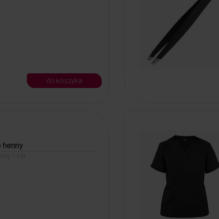
do koszyka
o henny
enny 1 szt.