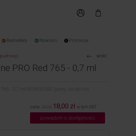
Bestsellery
Nowości
Promocje
ż pudrowy)
wróć
line PRO Red 765 - 0,7 ml
 765 - 0,7 ml MONODOSE (jasny, słodki róż
18,00 zł
cena:
20,00
w tym VAT
powiadom o dostępności