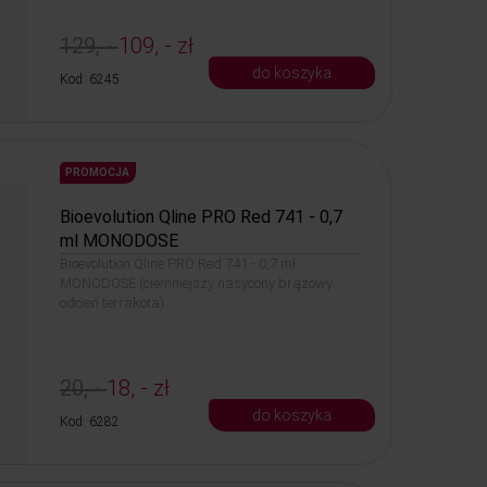
129, -
109, - zł
do koszyka
Kod: 6245
PROMOCJA
Bioevolution Qline PRO Red 741 - 0,7
ml MONODOSE
Bioevolution Qline PRO Red 741 - 0,7 ml
MONODOSE (ciemniejszy nasycony brązowy
odcień terrakota)
20, -
18, - zł
do koszyka
Kod: 6282