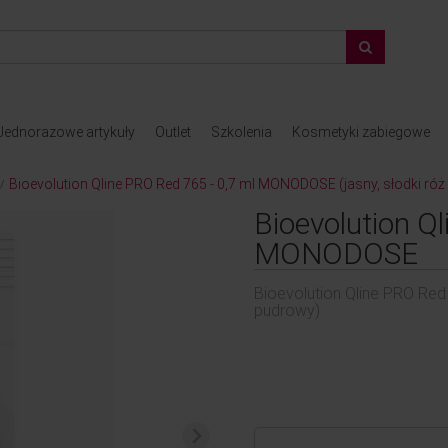
Jednorazowe artykuły
Outlet
Szkolenia
Kosmetyki zabiegowe
Bioevolution Qline PRO Red 765 - 0,7 ml MONODOSE (jasny, słodki ró
/
Bioevolution Q
MONODOSE
Bioevolution Qline PRO Red
pudrowy)