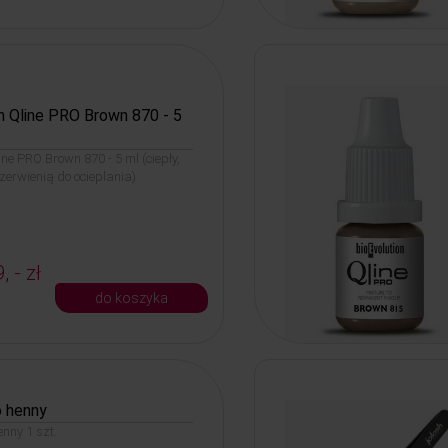
n Qline PRO Brown 870 - 5
ine PRO Brown 870 - 5 ml (ciepły,
zerwienią do ocieplania)
, - zł
do koszyka
o henny
nny 1 szt.