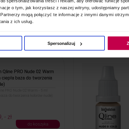
do spersonalizowania treści i reklam, aby oferować funkcje sp
ormacje o tym, jak korzystasz z naszej witryny, udostępniamy p
Partnerzy mogą połączyć te informacje z innymi danymi otrzym
nia z ich usług.
, - zł
do koszyka
Spersonalizuj
Z
on Qline PRO Nude 02 Warm
na ciepła baza do tworzenia
de)
Qline PRO Nude 02 Warm - 5 ml
 baza do tworzenia kolorów nude)
, - zł
do koszyka