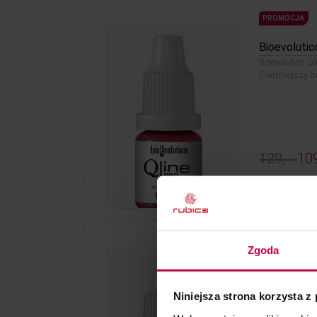
PROMOCJA
Bioevolutio
Bioevolution Q
(ciemniejszy 
129, -
109
Kod: 6241
PROMOCJA
Zgoda
Bioevolutio
Bioevolution Q
Niniejsza strona korzysta z
ciepła brzosk