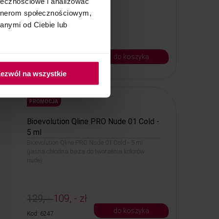
ołecznościowe i analizować
artnerom społecznościowym,
anymi od Ciebie lub
129, -
109, - zł
do koszyka
Kod: 6238
ezwól na wszystkie
PROMOCJA
Bioevolution Qline PRO Nude 01 Cold -
5 ml
Bioevolution Qline PRO Nude 01 Cold - 5 ml
(jasna chłodna baza do tworzenia kolorów
nude)
129, -
109, - zł
do koszyka
Kod: 6247