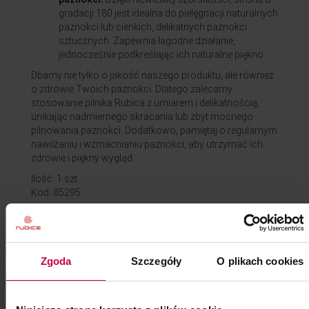
gradacji 180 jest idealna do pielęgnacji naturalnych
paznokci lub cienkich, delikatnych paznokci
sztucznych. Zapewnia łagodne działanie,
jednocześnie podkreślając ich naturalne piękno.
Dbamy nie tylko o jakość naszego produktu, ale również
o zdrowie Twoich paznokci. Dlatego zalecamy
stosowanie pilnika Rubica z umiarem i delikatnością,
unikając nadmiernego skracania lub zbyt mocnego
pilnowania paznokci. Dodatkowo, pamiętaj o regularnym
nawilżaniu i wzmacnianiu paznokci, aby utrzymać ich
zdrowie i piękny wygląd.
Ilość: 1 szt.
Kod: 85295
Pojemność: ml
Zgoda
Szczegóły
O plikach cookies
1,00 zł
cena:
1,50
w tym VAT