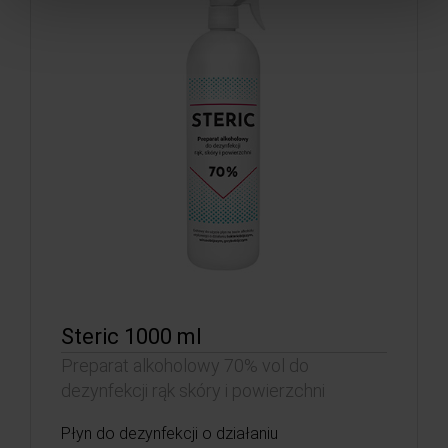
Steric 1000 ml
Preparat alkoholowy 70% vol do
dezynfekcji rąk skóry i powierzchni
Płyn do dezynfekcji o działaniu