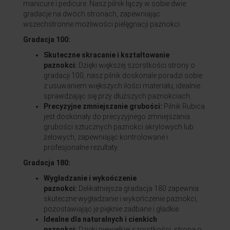
manicure i pedicure. Nasz pilnik łączy w sobie dwie
gradacje na dwóch stronach, zapewniając
wszechstronne możliwości pielęgnacji paznokci.
Gradacja 100:
Skuteczne skracanie i kształtowanie
paznokci:
Dzięki większej szorstkości strony o
gradacji 100, nasz pilnik doskonale poradzi sobie
z usuwaniem większych ilości materiału, idealnie
sprawdzając się przy dłuższych paznokciach.
Precyzyjne zmniejszanie grubości:
Pilnik Rubica
jest doskonały do precyzyjnego zmniejszania
grubości sztucznych paznokci akrylowych lub
żelowych, zapewniając kontrolowane i
profesjonalne rezultaty.
Gradacja 180:
Wygładzanie i wykończenie
paznokci:
Delikatniejsza gradacja 180 zapewnia
skuteczne wygładzanie i wykończenie paznokci,
pozostawiając je pięknie zadbane i gładkie.
Idealne dla naturalnych i cienkich
paznokci:
Dzięki niewielkiej szorstkości, strona o