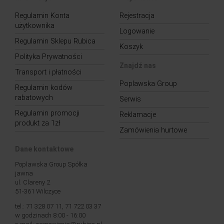
Regulamin Konta
Rejestracja
użytkownika
Logowanie
Regulamin Sklepu Rubica
Koszyk
Polityka Prywatności
Znajdź nas
Transport i płatności
Poplawska Group
Regulamin kodów
rabatowych
Serwis
Regulamin promocji
Reklamacje
produkt za 1zł
Zamówienia hurtowe
Dane kontaktowe
Poplawska Group Spółka
jawna
ul. Clareny 2
51-361 Wilczyce
tel.: 71 328 07 11, 71 722 03 37
w godzinach 8:00 - 16:00