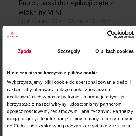
Rubica paski do depilacji cięte z
włókniny MINI
Opakowanie 100 szt. Wymiary 10 x 3cm
Kod: 85231
Poj: ml
Zgoda
Szczegóły
O plikach cookies
5, -
5, - zł
Niniejsza strona korzysta z plików cookie
do koszyka
Wykorzystujemy pliki cookie do spersonalizowania treści i
reklam, aby oferować funkcje społecznościowe i
analizować ruch w naszej witrynie. Informacje o tym, jak
korzystasz z naszej witryny, udostępniamy partnerom
społecznościowym, reklamowym i analitycznym. Partnerzy
mogą połączyć te informacje z innymi danymi otrzymanymi
od Ciebie lub uzyskanymi podczas korzystania z ich usług.