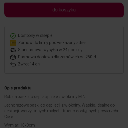
do koszyka
Dostępny w sklepie
Zamów do firmy pod wskazany adres
Standardowa wysyłka w 24 godziny
Darmowa dostawa dla zamówień od 250 zł
Zwrot 14 dni
Opis produktu
Rubica paski do depilacji cięte z włókniny MINI .
Jednorazowe paski do depilacji z włókniny. Wąskie, idealne do
depilacji twarzy i innych małych i trudno dostępnych powierzchni.
Cięte.
Wymiar: 10x3cm