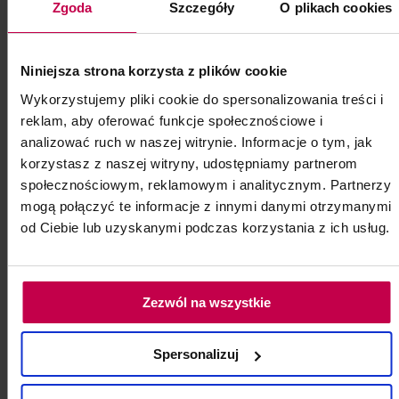
Zgoda
Szczegóły
O plikach cookies
Steric 1000 ml z nakrętką
Preparat alkoholowy 70% vol do
Niniejsza strona korzysta z plików cookie
dezynfekcji rąk skóry i powierzchni
Wykorzystujemy pliki cookie do spersonalizowania treści i
reklam, aby oferować funkcje społecznościowe i
Płyn do dezynfekcji o działaniu
analizować ruch w naszej witrynie. Informacje o tym, jak
bakteriobójczym, wirusobójczym i
grzybobójczym.
korzystasz z naszej witryny, udostępniamy partnerom
społecznościowym, reklamowym i analitycznym. Partnerzy
mogą połączyć te informacje z innymi danymi otrzymanymi
Kod: 11410
od Ciebie lub uzyskanymi podczas korzystania z ich usług.
Poj: ml
Zezwól na wszystkie
26, - zł
Spersonalizuj
do koszyka