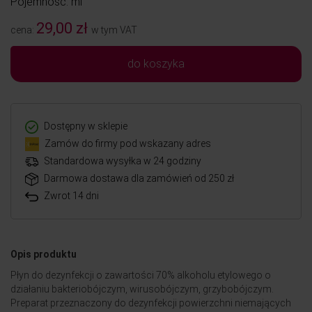
Pojemność: ml
29,00 zł
cena:
w tym VAT
do koszyka
Dostępny w sklepie
Zamów do firmy pod wskazany adres
Standardowa wysyłka w 24 godziny
Darmowa dostawa dla zamówień od 250 zł
Zwrot 14 dni
Opis produktu
Płyn do dezynfekcji o zawartości 70% alkoholu etylowego o
działaniu bakteriobójczym, wirusobójczym, grzybobójczym.
Preparat przeznaczony do dezynfekcji powierzchni niemających