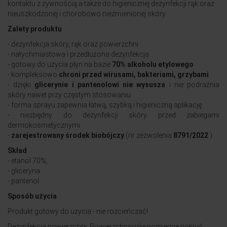
kontaktu z żywnością a także do higienicznej dezynfekcji rąk oraz
nieuszkodzonej i chorobowo niezmienionej skóry.
Zalety produktu
- dezynfekcja skóry, rąk oraz powierzchni
- natychmiastowa i przedłużona dezynfekcja
- gotowy do użycia płyn na bazie
70% alkoholu etylowego
- kompleksowo
chroni przed wirusami, bakteriami, grzybami
- dzięki
glicerynie i pantenolowi nie wysusza
i nie podrażnia
skóry nawet przy częstym stosowaniu
- forma sprayu zapewnia łatwą, szybką i higieniczną aplikację
- niezbędny do dezynfekcji skóry przed zabiegami
dermokosmetycznymi
-
zarejestrowany środek biobójczy
(nr zezwolenia
8791/2022
)
Skład
- etanol 70%,
- gliceryna
- pantenol
Sposób użycia
Produkt gotowy do użycia - nie rozcieńczać!
Dezynfekcja powierzchni: Powierzchnię równomiernie pokryć