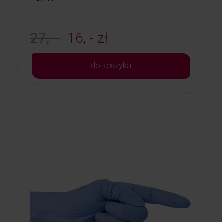
27, -
16, - zł
do koszyka