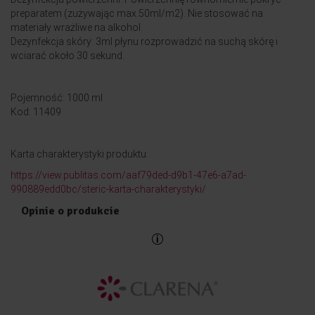
preparatem (zużywając max.50ml/m2). Nie stosować na
materiały wrażliwe na alkohol.
Dezynfekcja skóry: 3ml płynu rozprowadzić na suchą skórę i
wciarać około 30 sekund.
Pojemność: 1000 ml
Kod: 11409
Karta charakterystyki produktu:
https://view.publitas.com/aaf79ded-d9b1-47e6-a7ad-
990889edd0bc/steric-karta-charakterystyki/
Opinie o produkcie